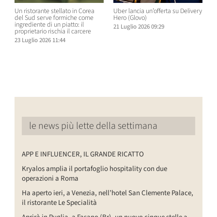
Un ristorante stellato in Corea
Uber lancia un’offerta su Delivery
C
del Sud serve formiche come
Hero (Glovo)
m
ingrediente di un piatto: il
a
21 Luglio 2026 09:29
proprietario rischia il carcere
s
23 Luglio 2026 11:44
2
le news più lette della settimana
APP E INFLUENCER, IL GRANDE RICATTO
Kryalos amplia il portafoglio hospitality con due
operazioni a Roma
Ha aperto ieri, a Venezia, nell’hotel San Clemente Palace,
il ristorante Le Specialità