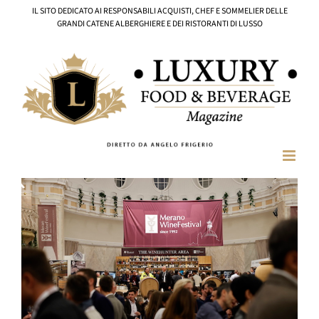
Salta
IL SITO DEDICATO AI RESPONSABILI ACQUISTI, CHEF E SOMMELIER DELLE
al
GRANDI CATENE ALBERGHIERE E DEI RISTORANTI DI LUSSO
contenuto
Ingrandisci
immagine