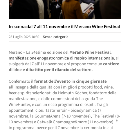
In scena dal 7 all’11 novembre il Merano Wine Festival
23 Luglio 2025 10:30
|
Senza categoria
Merano – La 34esima edizione del
Merano Wine Festival
,
manifestazione enogastronomica di respiro internazionale
, si
svolgerà dal 7 all’11 novembre e si propone come un
cantiere
di idee e dibattito per il rilancio del settore.
Confermato il
format dell’evento in cinque giornate
all’insegna della qualità con i migliori prodotti food, wine,
beer e spirits selezionati da Helmuth Köcher, fondatore della
manifestazione, e dalle commissioni della guida The
WineHunter, e con un ricco programma di ospiti. Tra gli
appuntamenti clou: TasteTerroir – bio&dynamica (7
novembre), la GourmetArena (7-10 novembre), The Festival (8-
10 novembre) e Catwalk Champagne&more (11 novembre). È
in programma invece per il 7 novembre la cerimonia in cui