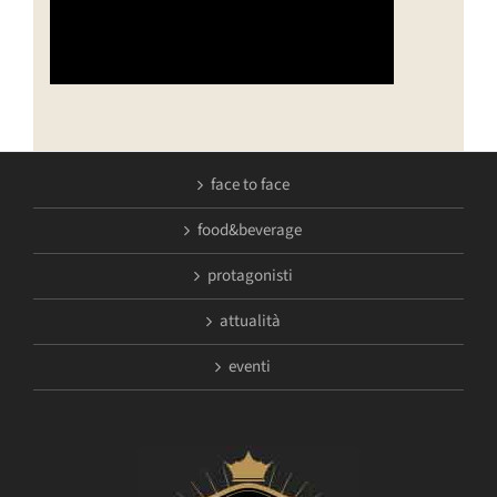
face to face
food&beverage
protagonisti
attualità
eventi