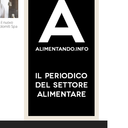
il nuovo
Massimo Bottura e Lara Gilmore
Mandarin Oriental sceglie i
olomiti Spa
premiati con l’Avolta Legend
manager per le nuove apertu
Award per il progetto Food For
di Cortina e Roma
Soul
23 Luglio 2026 12:33
29 Luglio 2026 14:50