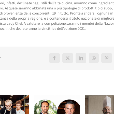
ni, infatti, declinate negli stili dell’alta cucina, avranno come ingredien
o. Al quale saranno abbinate una o più tipologie di prodotti tipici (Dop, 
 di provenienza delle concorrenti. 19 in tutto. Pronte a sfidarsi, ognuna in
anza della propria regione, e a contendersi il titolo nazionale di miglior
ista Lady Chef. A valutare la competizione saranno i membri della Nazio
uochi, che decreteranno la vincitrice dell’edizione 2021.
di
Facebook
X
LinkedIn
WhatsApp
Pint
elati