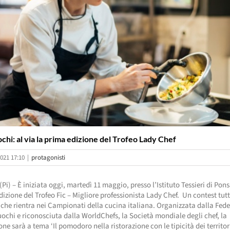
hi: al via la prima edizione del Trofeo Lady Chef
021 17:10
|
protagonisti
Pi) – È iniziata oggi, martedì 11 maggio, presso l’Istituto Tessieri di Pon
dizione del Trofeo Fic – Migliore professionista Lady Chef. Un contest tutt
che rientra nei Campionati della cucina italiana. Organizzata dalla Fed
uochi e riconosciuta dalla WorldChefs, la Società mondiale degli chef, la
ne sarà a tema ‘Il pomodoro nella ristorazione con le tipicità dei territori’