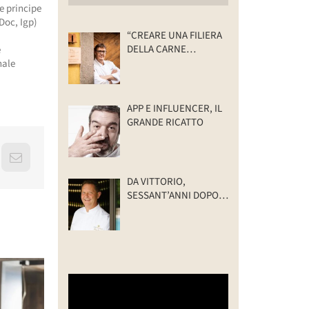
te principe
Doc, Igp)
“CREARE UNA FILIERA
DELLA CARNE
e
SELVATICA
nale
TRACCIABILE E
SOSTENIBILE”
APP E INFLUENCER, IL
GRANDE RICATTO
erest
Email
DA VITTORIO,
SESSANT’ANNI DOPO:
IL VALORE DELLA
FAMIGLIA