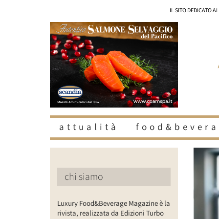
Salta
IL SITO DEDICATO A
al
contenuto
attualità
food&bevera
Ingrandisc
immagine
chi siamo
Luxury Food&Beverage Magazine è la
rivista, realizzata da Edizioni Turbo