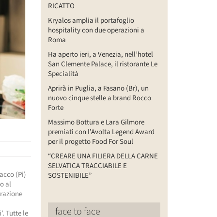
RICATTO
Kryalos amplia il portafoglio
hospitality con due operazioni a
Roma
Ha aperto ieri, a Venezia, nell’hotel
San Clemente Palace, il ristorante Le
Specialità
Aprirà in Puglia, a Fasano (Br), un
nuovo cinque stelle a brand Rocco
Forte
Massimo Bottura e Lara Gilmore
premiati con l’Avolta Legend Award
per il progetto Food For Soul
“CREARE UNA FILIERA DELLA CARNE
SELVATICA TRACCIABILE E
sacco (Pi)
SOSTENIBILE”
o al
erazione
face to face
. Tutte le