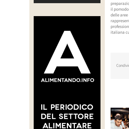
preparazio
il pomodor
delle aree
rappresent
profession
italiana c
Condivi
Post corr