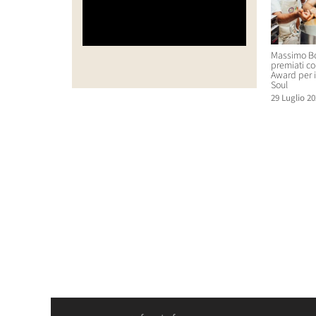
Massimo Bo
premiati co
Award per i
Soul
29 Luglio 20