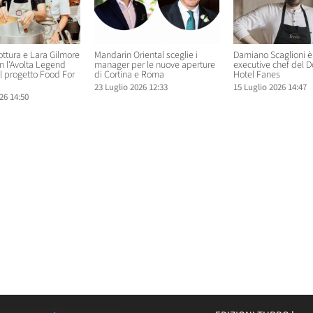
ttura e Lara Gilmore
Mandarin Oriental sceglie i
Damiano Scaglioni è 
n l’Avolta Legend
manager per le nuove aperture
executive chef del D
l progetto Food For
di Cortina e Roma
Hotel Fanes
23 Luglio 2026 12:33
15 Luglio 2026 14:47
26 14:50