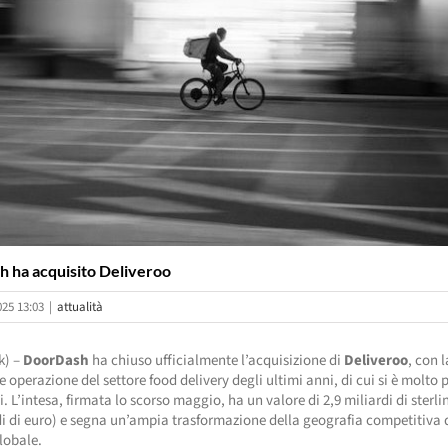
 ha acquisito Deliveroo
025 13:03
|
attualità
k) –
DoorDash
ha chiuso ufficialmente l’acquisizione di
Deliveroo
, con l
 operazione del settore food delivery degli ultimi anni, di cui si è molto 
i. L’intesa, firmata lo scorso maggio, ha un valore di 2,9 miliardi di sterli
di di euro) e segna un’ampia trasformazione della geografia competitiva 
lobale.