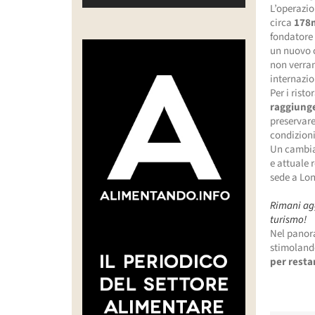
L’operazi
circa
178m
fondatore 
un nuovo c
non verran
internazio
Per i rist
raggiunge
preservare
condizioni
Un cambia
e attuale 
sede a Lo
Rimani agg
turismo!
Nel panora
stimolan
per restar