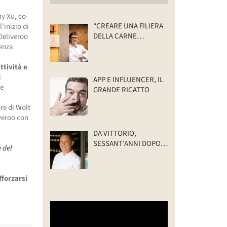
ny Xu, co-
“CREARE UNA FILIERA
’inizio di
DELLA CARNE
 Deliveroo
SELVATICA
senza
TRACCIABILE E
SOSTENIBILE”
ttività e
i
APP E INFLUENCER, IL
 e
GRANDE RICATTO
re di Wolt
iveroo con
DA VITTORIO,
SESSANT’ANNI DOPO:
e del
IL VALORE DELLA
FAMIGLIA
fforzarsi