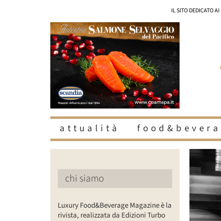
Salta
IL SITO DEDICATO A
al
contenuto
attualità
food&bevera
Ingrandisc
immagine
chi siamo
Luxury Food&Beverage Magazine è la
rivista, realizzata da Edizioni Turbo