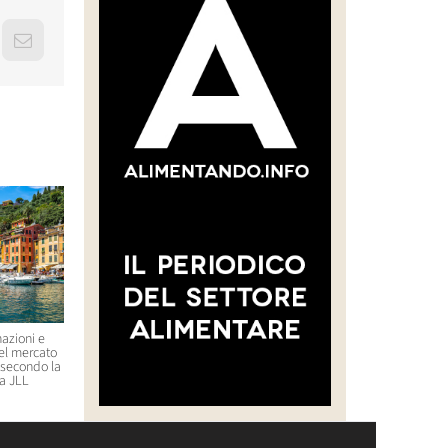
erest
Email
azioni e
Un ristorante stellato in Corea
Uber lancia un’offerta su
nel mercato
del Sud serve formiche come
Delivery Hero (Glovo)
, secondo la
ingrediente di un piatto: il
21 Luglio 2026 09:29
a JLL
proprietario rischia il carcere
23 Luglio 2026 11:44