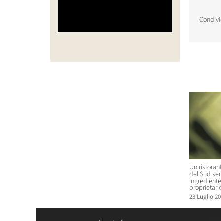
Condivi
Post corr
Un ristoran
del Sud se
ingrediente 
proprietario
23 Luglio 20