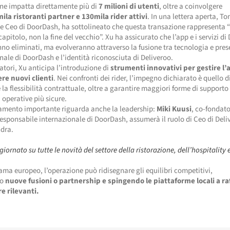
one impatta direttamente più di
7 milioni di utenti
, oltre a coinvolgere
ila ristoranti partner e 130mila rider attivi
. In una lettera aperta, To
e Ceo di DoorDash, ha sottolineato che questa transazione rappresenta “l
apitolo, non la fine del vecchio”. Xu ha assicurato che l’app e i servizi di
no eliminati, ma evolveranno attraverso la fusione tra tecnologia e pre
nale di DoorDash e l’identità riconosciuta di Deliveroo.
oratori, Xu anticipa l’introduzione di
strumenti innovativi per gestire l’a
re nuovi clienti
. Nei confronti dei rider, l’impegno dichiarato è quello d
 la flessibilità contrattuale, oltre a garantire maggiori forme di supporto
 operative più sicure.
mento importante riguarda anche la leadership:
Miki Kuusi
, co-fondato
responsabile internazionale di DoorDash, assumerà il ruolo di Ceo di Del
ndra.
iornato su tutte le novità del settore della ristorazione, dell’hospitality 
ma europeo, l’operazione può ridisegnare gli equilibri competitivi,
do
nuove fusioni o partnership e spingendo le piattaforme locali a ra
e rilevanti.