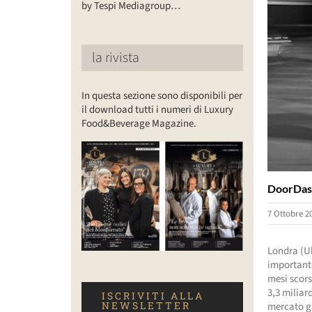
by Tespi Mediagroup…
la rivista
In questa sezione sono disponibili per
il download tutti i numeri di Luxury
Food&Beverage Magazine.
DoorDash
7 Ottobre 2
Londra (U
importante
mesi scors
3,3 miliar
ISCRIVITI ALLA
NEWSLETTER
mercato g