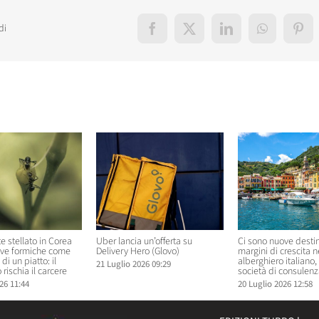
di
Facebook
X
LinkedIn
WhatsApp
Pint
elati
te stellato in Corea
Uber lancia un’offerta su
Ci sono nuove destin
rve formiche come
Delivery Hero (Glovo)
margini di crescita 
di un piatto: il
alberghiero italiano
21 Luglio 2026 09:29
 rischia il carcere
società di consulenz
26 11:44
20 Luglio 2026 12:58