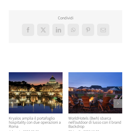
Condividi
Facebook
X
LinkedIn
WhatsApp
Pinterest
Email
Post correlati
Kryalos amplia il portafoglio
WorldHotels (Bwh) sbarca
A
hospitality con due operazioni a
nell’outdoor di lusso con il brand
n
Roma
Backdrop
R