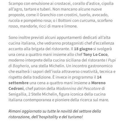
Scampo con emulsione ai crostacei, corallo d’astice, cipolla
all’agro, tartare e tuberi. Non mancano alcune nuove
proposte, come il Granchio con crostini, tuorlo, avocado,
rucola e pompelmo rosa; o i Bottoni con curcuma, scorfano
rosso, mandorle, ricci di mare e limone.
Sono inoltre previsti alcuni appuntamenti dedicati all’alta
cucina italiana, che vedranno protagonisti chef d’eccellenza
accanto alla brigata del ristorante. Il
18 giugno
si svolgerà
una cena a quattro mani insieme allo chef
Tony Lo Coco
,
moderno interprete della cucina siciliana del ristorante
I Pupi
di Bagheria
, una stella Michelin. Un incontro gastronomico
che esalterà i sapori dell’isola attraverso creatività, tecnica e
rispetto della tradizione. È invece in programma il
14
settembre
una cena a quattro mani insieme a
Moreno
Cedroni
, chef patron della
Madonnina del Pescatore
di
Senigallia, 2 Stelle Michelin, figura iconica della cucina
italiana contemporanea e pioniere della ricerca sul mare.
Rimani aggiornato su tutte le novità del settore della
ristorazione, dell’hospitality e del turismo!