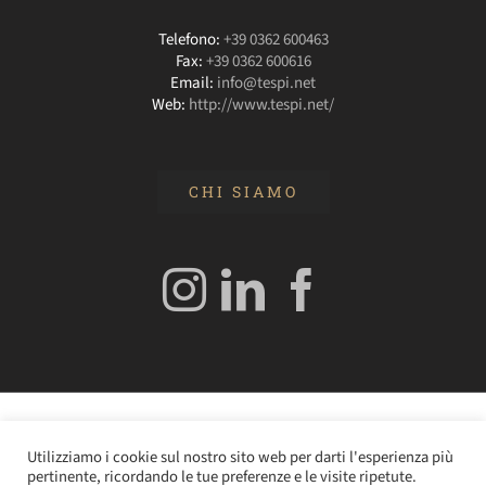
Telefono:
+39 0362 600463
Fax:
+39 0362 600616
Email:
info@tespi.net
Web:
http://www.tespi.net/
CHI SIAMO
© 2020 Edizioni Turbo by Tespi Mediagroup - Direttore:
Utilizziamo i cookie sul nostro sito web per darti l'esperienza più
Angelo Frigerio -
Cookie Policy
–
Privacy Policy
- P.IVA
pertinente, ricordando le tue preferenze e le visite ripetute.
0362610964