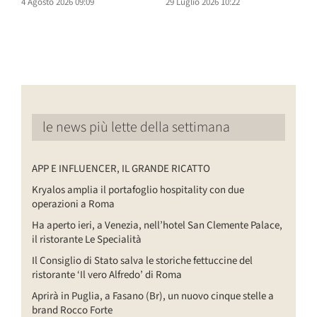
4 Agosto 2026 09:09
29 Luglio 2026 10:22
2
le news più lette della settimana
APP E INFLUENCER, IL GRANDE RICATTO
Kryalos amplia il portafoglio hospitality con due
operazioni a Roma
Ha aperto ieri, a Venezia, nell’hotel San Clemente Palace,
il ristorante Le Specialità
Il Consiglio di Stato salva le storiche fettuccine del
ristorante ‘Il vero Alfredo’ di Roma
Aprirà in Puglia, a Fasano (Br), un nuovo cinque stelle a
brand Rocco Forte