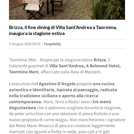
Brizza, il fine dining di Villa Sant’Andrea a Taormina,
inaugura la stagione estiva
9 Giugno 2026 09:19
|
hospitality
Taormina (Me) – Riapre per la stagione estiva
Brizza
, il
ristorante gourmet di
Villa Sant’Andrea, A Belmond Hotel,
Taormina Mare
, affacciato sulla Baia di Mazzarò.
L’executive chef
Agostino D’Angelo
propone
una cucina
autentica e identitaria, ispirata al paesaggio, radicata
nella tradizione siciliana e aperta alla ricerca
contemporanea.
Mare, Terra
e
Radici
sono i
tre menù
degustazione
che si potranno scegliere durante la stagione,
da poter arricchire con una selezione di pesce frollato o una
nuova proposta di carne wagyu. Non mancheranno i signature
dal Menù Mare: Mosaico di pesce e crostacei leggermente
marinati con agrumi e frutta in zeste, essiccati e in gel;