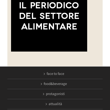
face to face
food&beverage
protagonisti
attualità