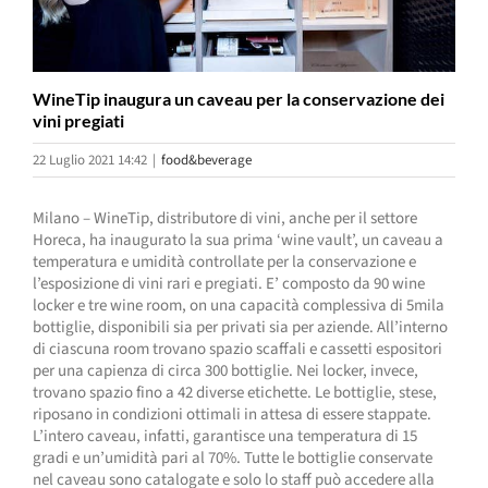
WineTip inaugura un caveau per la conservazione dei
vini pregiati
22 Luglio 2021 14:42
|
food&beverage
Milano – WineTip, distributore di vini, anche per il settore
Horeca, ha inaugurato la sua prima ‘wine vault’, un caveau a
temperatura e umidità controllate per la conservazione e
l’esposizione di vini rari e pregiati. E’ composto da 90 wine
locker e tre wine room, on una capacità complessiva di 5mila
bottiglie, disponibili sia per privati sia per aziende. All’interno
di ciascuna room trovano spazio scaffali e cassetti espositori
per una capienza di circa 300 bottiglie. Nei locker, invece,
trovano spazio fino a 42 diverse etichette. Le bottiglie, stese,
riposano in condizioni ottimali in attesa di essere stappate.
L’intero caveau, infatti, garantisce una temperatura di 15
gradi e un’umidità pari al 70%. Tutte le bottiglie conservate
nel caveau sono catalogate e solo lo staff può accedere alla