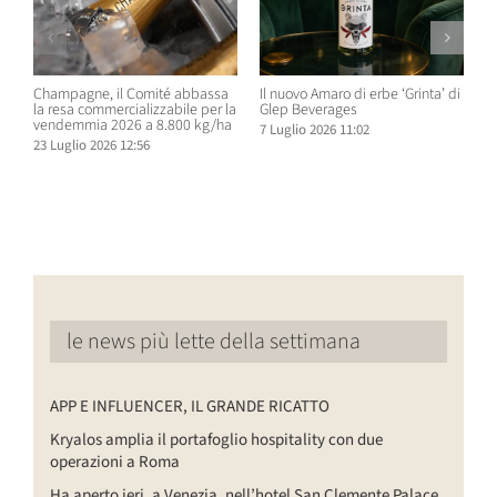
Champagne, il Comité abbassa
Il nuovo Amaro di erbe ‘Grinta’ di
B
la resa commercializzabile per la
Glep Beverages
B
vendemmia 2026 a 8.800 kg/ha
S
7 Luglio 2026 11:02
D
23 Luglio 2026 12:56
6
le news più lette della settimana
APP E INFLUENCER, IL GRANDE RICATTO
Kryalos amplia il portafoglio hospitality con due
operazioni a Roma
Ha aperto ieri, a Venezia, nell’hotel San Clemente Palace,