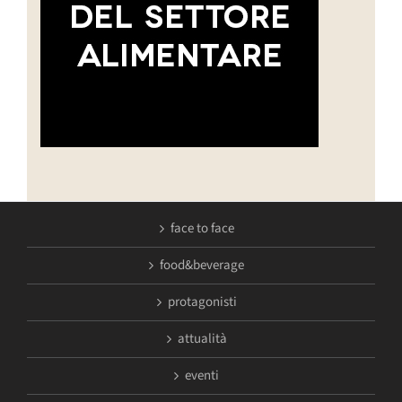
face to face
food&beverage
protagonisti
attualità
eventi