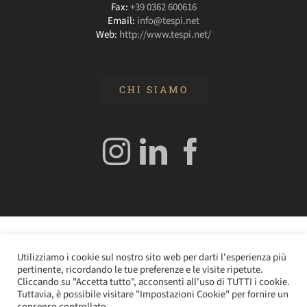
Fax:
+39 0362 600616
Email:
info@tespi.net
Web:
http://www.tespi.net/
CHI SIAMO
© 2020 Edizioni Turbo by Tespi Mediagroup - Direttore:
Utilizziamo i cookie sul nostro sito web per darti l'esperienza più
Angelo Frigerio -
Cookie Policy
–
Privacy Policy
- P.IVA
pertinente, ricordando le tue preferenze e le visite ripetute.
0362610964
Cliccando su "Accetta tutto", acconsenti all'uso di TUTTI i cookie.
Tuttavia, è possibile visitare "Impostazioni Cookie" per fornire un
consenso controllato..