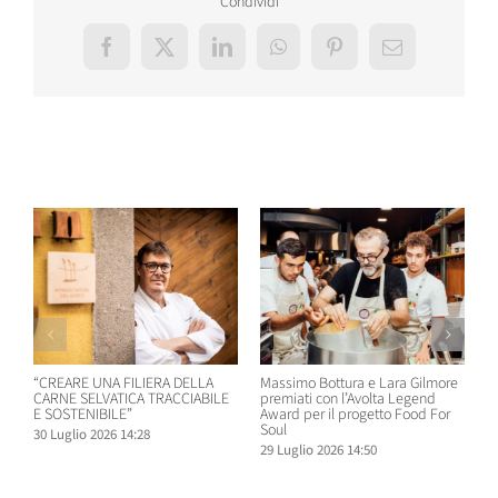
Condividi
Facebook
X
LinkedIn
WhatsApp
Pinterest
Email
Post correlati
“CREARE UNA FILIERA DELLA
Massimo Bottura e Lara Gilmore
W
CARNE SELVATICA TRACCIABILE
premiati con l’Avolta Legend
n
E SOSTENIBILE”
Award per il progetto Food For
B
Soul
30 Luglio 2026 14:28
2
29 Luglio 2026 14:50