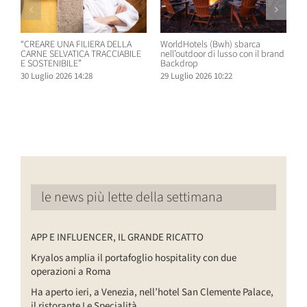
“CREARE UNA FILIERA DELLA
WorldHotels (Bwh) sbarca
A
CARNE SELVATICA TRACCIABILE
nell’outdoor di lusso con il brand
n
E SOSTENIBILE”
Backdrop
R
30 Luglio 2026 14:28
29 Luglio 2026 10:22
2
le news più lette della settimana
APP E INFLUENCER, IL GRANDE RICATTO
Kryalos amplia il portafoglio hospitality con due
operazioni a Roma
Ha aperto ieri, a Venezia, nell’hotel San Clemente Palace,
il ristorante Le Specialità