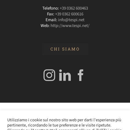
Telefono:
+39 0362 600463
Fax:
+39 0362 600616
Email:
info@tespi.net
Web:
http://www.tespi.net/
CHI SIAMO
© 2020 Edizioni Turbo by Tespi Mediagroup - Direttore:
Utilizziamo i cookie sul nostro sito web per darti l'esperienza più
Angelo Frigerio -
Cookie Policy
–
Privacy Policy
- P.IVA
pertinente, ricordando le tue preferenze e le visite ripetute.
0362610964