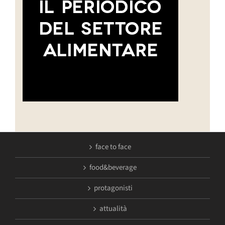
face to face
food&beverage
protagonisti
attualità