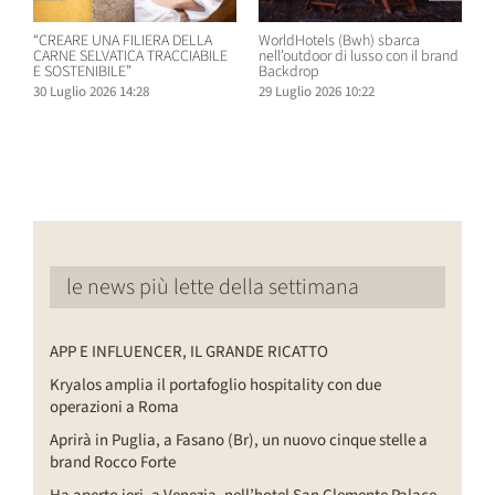
“CREARE UNA FILIERA DELLA
WorldHotels (Bwh) sbarca
A
CARNE SELVATICA TRACCIABILE
nell’outdoor di lusso con il brand
n
E SOSTENIBILE”
Backdrop
R
30 Luglio 2026 14:28
29 Luglio 2026 10:22
2
le news più lette della settimana
APP E INFLUENCER, IL GRANDE RICATTO
Kryalos amplia il portafoglio hospitality con due
operazioni a Roma
Aprirà in Puglia, a Fasano (Br), un nuovo cinque stelle a
brand Rocco Forte