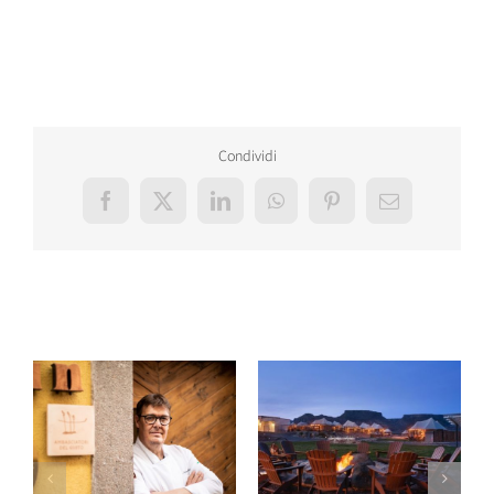
Condividi
Facebook
X
LinkedIn
WhatsApp
Pinterest
Email
Post correlati