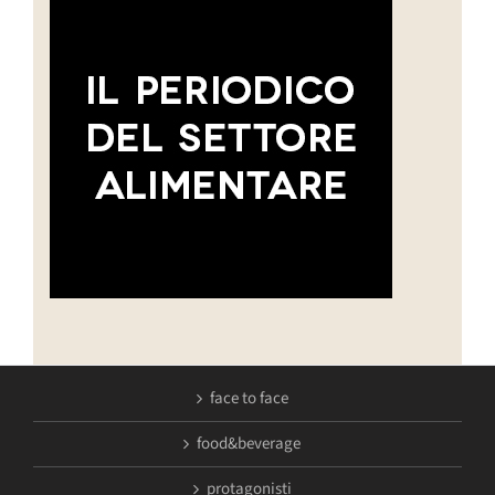
face to face
food&beverage
protagonisti