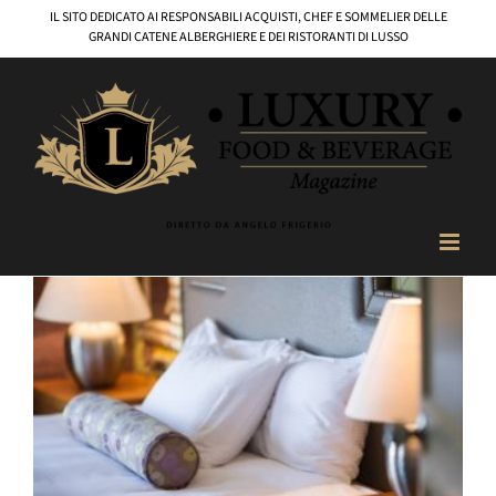
Salta
IL SITO DEDICATO AI RESPONSABILI ACQUISTI, CHEF E SOMMELIER DELLE
al
GRANDI CATENE ALBERGHIERE E DEI RISTORANTI DI LUSSO
contenuto