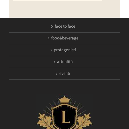
face to face
food&beverage
protagonisti
attualità
eventi