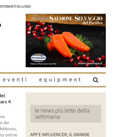
RISTORANTI DI LUSSO
eventi
equipment
dei
tars 4
le news più lette della
settimana
ina
ro dei
 febbraio,
APP E INFLUENCER, IL GRANDE
sta online