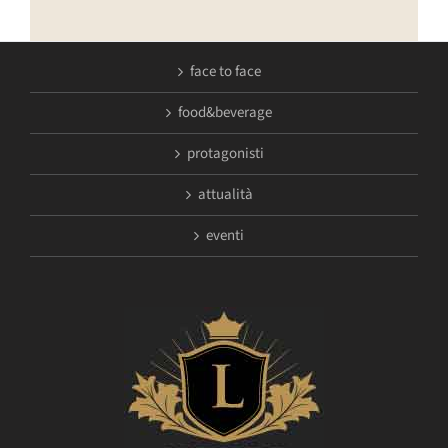
face to face
food&beverage
protagonisti
attualità
eventi