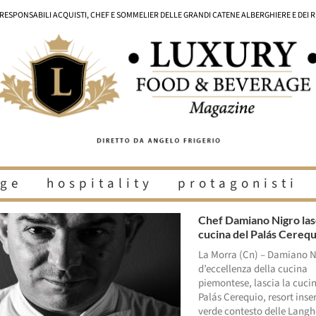
I RESPONSABILI ACQUISTI, CHEF E SOMMELIER DELLE GRANDI CATENE ALBERGHIERE E DEI 
ge
hospitality
protagonisti
Chef Damiano Nigro lasc
cucina del Palás Cerequ
La Morra (Cn) – Damiano N
d’eccellenza della cucina
piemontese, lascia la cuci
Palás Cerequio, resort inser
verde contesto delle Langh