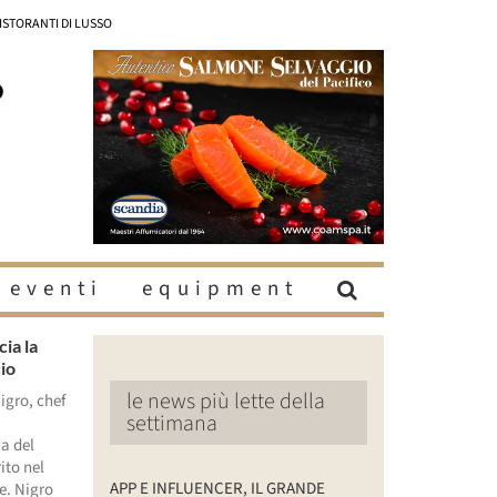
RISTORANTI DI LUSSO
eventi
equipment
ia la
io
le news più lette della
igro, chef
settimana
na del
ito nel
APP E INFLUENCER, IL GRANDE
e. Nigro