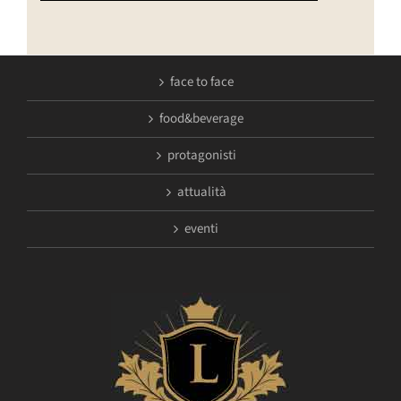
face to face
food&beverage
protagonisti
attualità
eventi