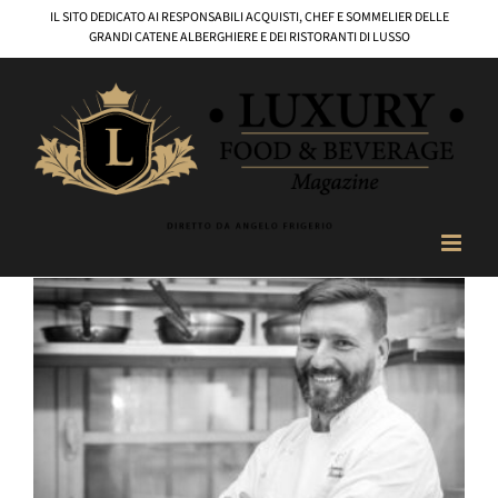
Salta
IL SITO DEDICATO AI RESPONSABILI ACQUISTI, CHEF E SOMMELIER DELLE
al
GRANDI CATENE ALBERGHIERE E DEI RISTORANTI DI LUSSO
contenuto