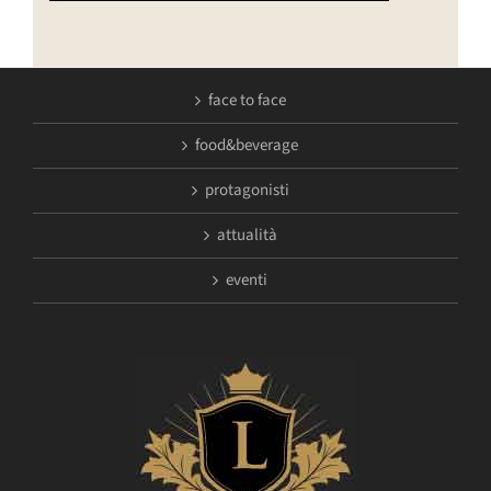
face to face
food&beverage
protagonisti
attualità
eventi