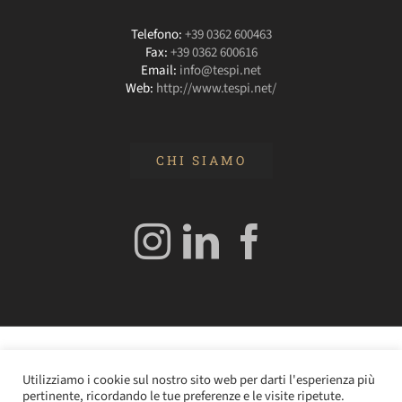
Telefono:
+39 0362 600463
Fax:
+39 0362 600616
Email:
info@tespi.net
Web:
http://www.tespi.net/
CHI SIAMO
© 2020 Edizioni Turbo by Tespi Mediagroup - Direttore:
Utilizziamo i cookie sul nostro sito web per darti l'esperienza più
Angelo Frigerio -
Cookie Policy
–
Privacy Policy
- P.IVA
pertinente, ricordando le tue preferenze e le visite ripetute.