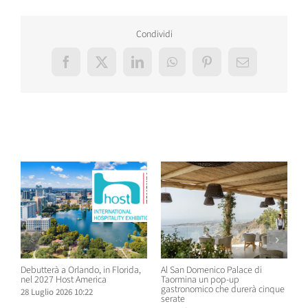
Condividi
Facebook
X
LinkedIn
WhatsApp
Pinterest
Email
Post correlati
Debutterà a Orlando, in Florida,
Al San Domenico Palace di
P
nel 2027 Host America
Taormina un pop-up
C
gastronomico che durerà cinque
O
28 Luglio 2026 10:22
serate
N