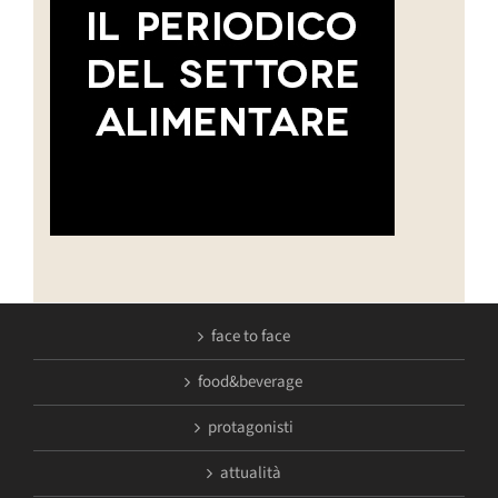
face to face
food&beverage
protagonisti
attualità