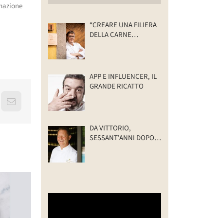
rmazione
“CREARE UNA FILIERA
DELLA CARNE
SELVATICA
TRACCIABILE E
SOSTENIBILE”
APP E INFLUENCER, IL
GRANDE RICATTO
erest
Email
DA VITTORIO,
SESSANT’ANNI DOPO:
IL VALORE DELLA
FAMIGLIA