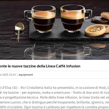
nte le nuove tazzine della Linea Caffè Infusion
e 2025 15:14
|
equipment
al d’Elsa (Si) – Rcr Cristalleria Italia ha presentato, in occasione di Host,
è: tre tazzine – per espresso, moka e americano – frutto di due anni di ric
a e progettazione tecnica. Parte della linea Infusion, la linea trasla nel v
eriore Luxion, che si distingue perché trasparente, brillante, igienico, re
100% riciclabile. Ogni tazzina è calibrata per rispettare la corretta propor