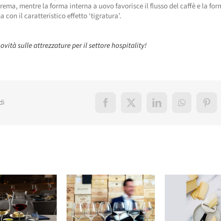
crema, mentre la forma interna a uovo favorisce il flusso del caffè e la fo
 con il caratteristico effetto ‘tigratura’.
ovità sulle attrezzature per il settore hospitality!
di
Facebook
X
LinkedIn
WhatsApp
Pint
elati