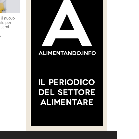
 il nuovo
Rcr presenta i nuovi calici
Riedel presenta le nuove
ale per
Magnum
proposte per celebrare i 270
 semi-
anni di storia
21 Maggio 2026 12:25
29 Gennaio 2026 12:42
2