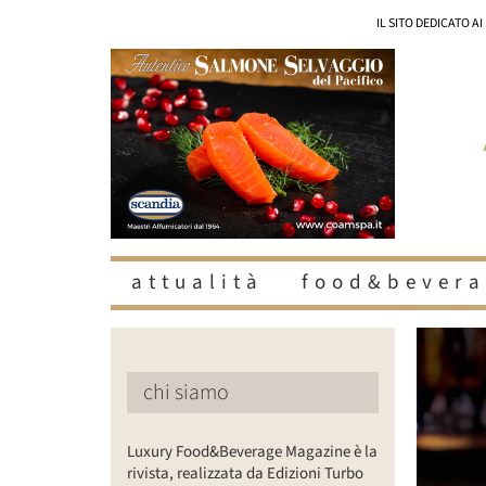
Salta
IL SITO DEDICATO A
al
contenuto
attualità
food&bevera
Ingrandisc
immagine
chi siamo
Luxury Food&Beverage Magazine è la
rivista, realizzata da Edizioni Turbo