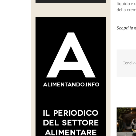
liquido e 
della crema
Scopri le n
Condivi
Post corr