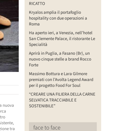
RICATTO
Kryalos amplia il portafoglio
hospitality con due operazioni a
Roma
Ha aperto ieri, a Venezia, nell’hotel
San Clemente Palace, il ristorante Le
Specialità
Aprirà in Puglia, a Fasano (Br), un
nuovo cinque stelle a brand Rocco
Forte
Massimo Bottura e Lara Gilmore
premiati con l’Avolta Legend Award
per il progetto Food For Soul
“CREARE UNA FILIERA DELLA CARNE
SELVATICA TRACCIABILE E
 la nuova
SOSTENIBILE”
erca
etro
sistente,
face to face
zione tra