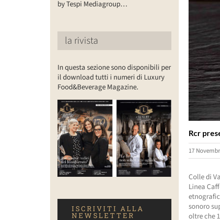
by Tespi Mediagroup…
la rivista
In questa sezione sono disponibili per
il download tutti i numeri di Luxury
Food&Beverage Magazine.
Rcr prese
17 Novembr
Colle di V
Linea Caff
etnografic
sonoro sup
ISCRIVITI ALLA
NEWSLETTER
oltre che 