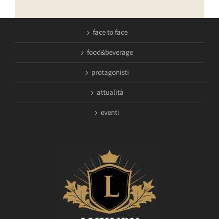
face to face
food&beverage
protagonisti
attualità
eventi