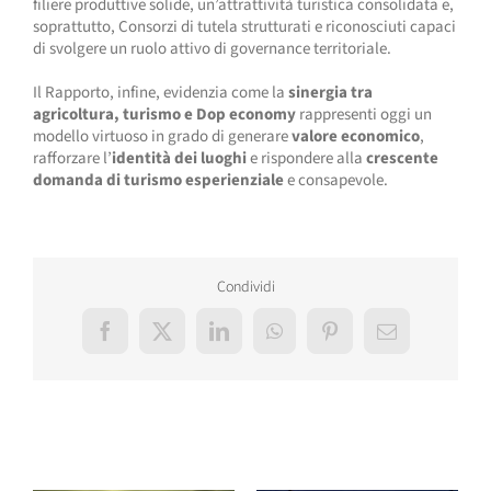
filiere produttive solide, un’attrattività turistica consolidata e,
soprattutto, Consorzi di tutela strutturati e riconosciuti capaci
di svolgere un ruolo attivo di governance territoriale.
Il Rapporto, infine, evidenzia come la
sinergia tra
agricoltura, turismo e Dop economy
rappresenti oggi un
modello virtuoso in grado di generare
valore economico
,
rafforzare l’
identità dei luoghi
e rispondere alla
crescente
domanda di turismo esperienziale
e consapevole.
Condividi
Facebook
X
LinkedIn
WhatsApp
Pinterest
Email
Post correlati