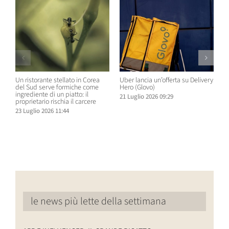
Un ristorante stellato in Corea
Uber lancia un’offerta su Delivery
C
del Sud serve formiche come
Hero (Glovo)
m
ingrediente di un piatto: il
a
21 Luglio 2026 09:29
proprietario rischia il carcere
s
23 Luglio 2026 11:44
2
le news più lette della settimana