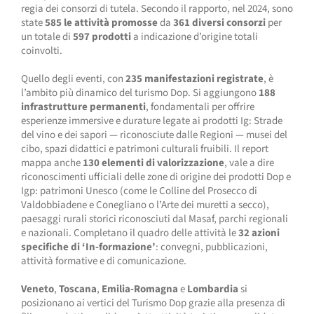
regia dei consorzi di tutela. Secondo il rapporto, nel 2024, sono
state
585 le attività promosse
da
361 diversi consorzi
per
un totale di
597 prodotti
a indicazione d’origine totali
coinvolti.
Quello degli eventi, con
235 manifestazioni registrate
, è
l’ambito più dinamico del turismo Dop. Si aggiungono
188
infrastrutture permanenti
, fondamentali per offrire
esperienze immersive e durature legate ai prodotti Ig: Strade
del vino e dei sapori — riconosciute dalle Regioni — musei del
cibo, spazi didattici e patrimoni culturali fruibili. Il report
mappa anche
130 elementi di valorizzazione
, vale a dire
riconoscimenti ufficiali delle zone di origine dei prodotti Dop e
Igp: patrimoni Unesco (come le Colline del Prosecco di
Valdobbiadene e Conegliano o l’Arte dei muretti a secco),
paesaggi rurali storici riconosciuti dal Masaf, parchi regionali
e nazionali. Completano il quadro delle attività le
32 azioni
specifiche di ‘In-formazione’
: convegni, pubblicazioni,
attività formative e di comunicazione.
Veneto
,
Toscana
,
Emilia-Romagna
e
Lombardia
si
posizionano ai vertici del Turismo Dop grazie alla presenza di