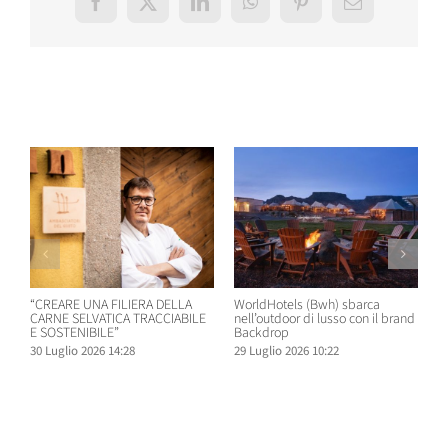
Facebook
X
LinkedIn
WhatsApp
Pinterest
Email
Post correlati
“CREARE UNA FILIERA DELLA
WorldHotels (Bwh) sbarca
A
CARNE SELVATICA TRACCIABILE
nell’outdoor di lusso con il brand
n
E SOSTENIBILE”
Backdrop
R
30 Luglio 2026 14:28
29 Luglio 2026 10:22
2