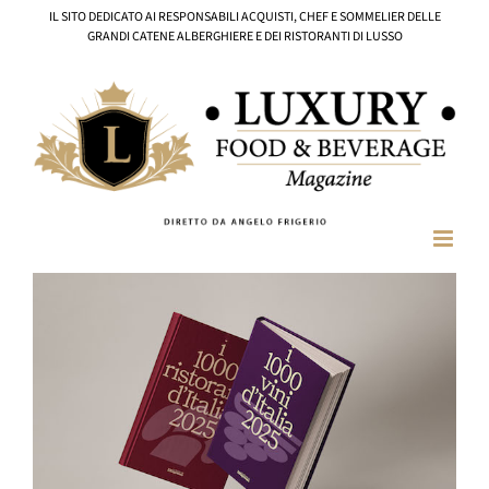
Salta
IL SITO DEDICATO AI RESPONSABILI ACQUISTI, CHEF E SOMMELIER DELLE
al
GRANDI CATENE ALBERGHIERE E DEI RISTORANTI DI LUSSO
contenuto
Ingrandisci
immagine