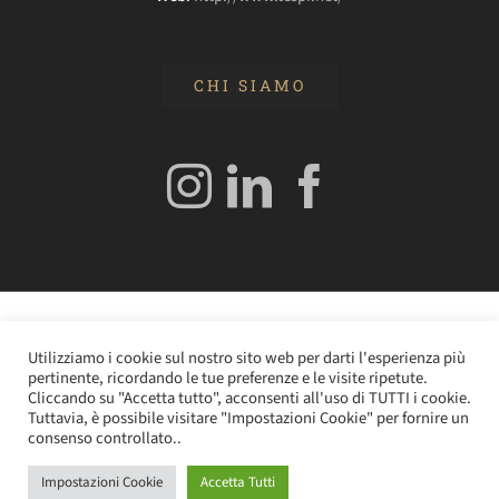
CHI SIAMO
© 2020 Edizioni Turbo by Tespi Mediagroup - Direttore:
Utilizziamo i cookie sul nostro sito web per darti l'esperienza più
Angelo Frigerio -
Cookie Policy
–
Privacy Policy
- P.IVA
pertinente, ricordando le tue preferenze e le visite ripetute.
0362610964
Cliccando su "Accetta tutto", acconsenti all'uso di TUTTI i cookie.
Tuttavia, è possibile visitare "Impostazioni Cookie" per fornire un
consenso controllato..
Impostazioni Cookie
Accetta Tutti
Instagram
LinkedIn
Facebook