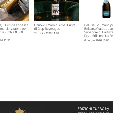
 il Comité abbassa
Il nuovo Amaro di erbe ‘Grinta’
Bellussi Spumanti p
mercializzabile per
di Glep Beverages
Belcanto Valdobbia
ia 2026 a 8.800
Superiore di Cartizz
7 Luglio 2026 11:02
Dry – Edizione La Fe
26 12:56
6 Luglio 2026 10:05
EDIZIONI TURBO by