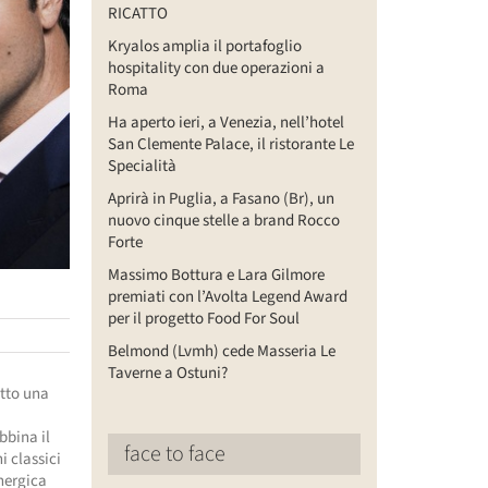
RICATTO
Kryalos amplia il portafoglio
hospitality con due operazioni a
Roma
Ha aperto ieri, a Venezia, nell’hotel
San Clemente Palace, il ristorante Le
Specialità
Aprirà in Puglia, a Fasano (Br), un
nuovo cinque stelle a brand Rocco
Forte
Massimo Bottura e Lara Gilmore
premiati con l’Avolta Legend Award
per il progetto Food For Soul
Belmond (Lvmh) cede Masseria Le
Taverne a Ostuni?
etto una
bbina il
face to face
i classici
inergica