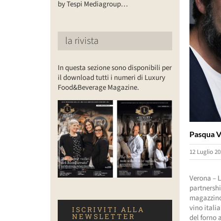
by Tespi Mediagroup…
la rivista
In questa sezione sono disponibili per
il download tutti i numeri di Luxury
Food&Beverage Magazine.
Pasqua Vi
12 Luglio 20
Verona – L
partnershi
magazzino 
vino itali
ISCRIVITI ALLA
NEWSLETTER
del forno 