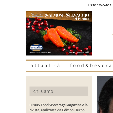
Salta
IL SITO DEDICATO A
al
contenuto
attualità
food&bevera
Ingrandisc
immagine
chi siamo
Luxury Food&Beverage Magazine è la
rivista, realizzata da Edizioni Turbo