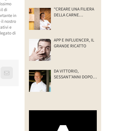
tissimo
“CREARE UNA FILIERA
il di
DELLA CARNE
ortante in
SELVATICA
 il nostro
TRACCIABILE E
ativi e
SOSTENIBILE”
legato di
APP E INFLUENCER, IL
GRANDE RICATTO
DA VITTORIO,
erest
Email
SESSANT’ANNI DOPO:
IL VALORE DELLA
FAMIGLIA