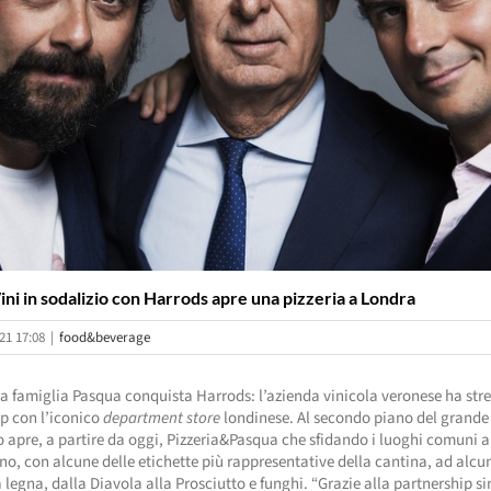
ni in sodalizio con Harrods apre una pizzeria a Londra
21 17:08
|
food&beverage
a famiglia Pasqua conquista Harrods: l’azienda vinicola veronese ha str
p con l’iconico
department store
londinese. Al secondo piano del grande
apre, a partire da oggi, Pizzeria&Pasqua che sfidando i luoghi comuni a
ano, con alcune delle etichette più rappresentative della cantina, ad alcun
a legna, dalla Diavola alla Prosciutto e funghi. “Grazie alla partnership s