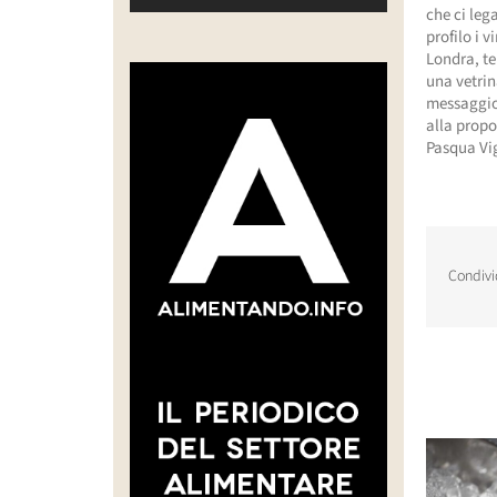
che ci leg
profilo i v
Londra, te
una vetrin
messaggio 
alla propo
Pasqua Vig
Condivi
Post corr