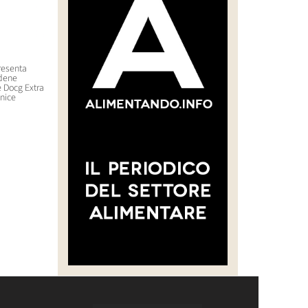
resenta
Champagne, il Comité abbassa
Il nuovo Amaro di erbe ‘Grinta
dene
la resa commercializzabile per
di Glep Beverages
e Docg Extra
la vendemmia 2026 a 8.800
7 Luglio 2026 11:02
nice
kg/ha
23 Luglio 2026 12:56