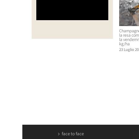
Champagne,
la resa com
la vendemm
kg/ha
23 Luglio 20
face to face