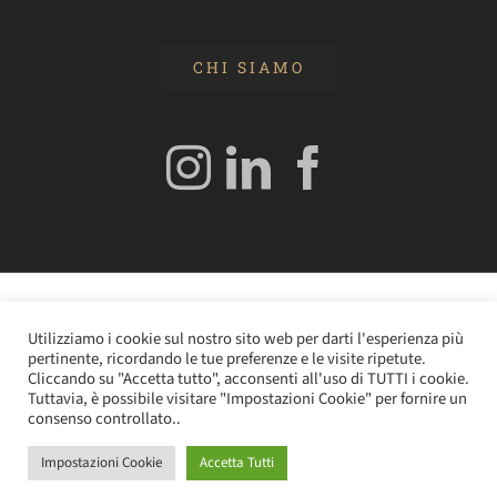
CHI SIAMO
© 2020 Edizioni Turbo by Tespi Mediagroup - Direttore:
Utilizziamo i cookie sul nostro sito web per darti l'esperienza più
Angelo Frigerio -
Cookie Policy
–
Privacy Policy
- P.IVA
pertinente, ricordando le tue preferenze e le visite ripetute.
0362610964
Cliccando su "Accetta tutto", acconsenti all'uso di TUTTI i cookie.
Tuttavia, è possibile visitare "Impostazioni Cookie" per fornire un
consenso controllato..
Impostazioni Cookie
Accetta Tutti
Instagram
LinkedIn
Facebook