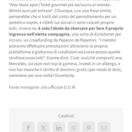
“Alex Atala apre l’hotel gourmet più esclusivo al mondo:
60mila euro per entrare”. Chiunque, con una frase simile,
penserebbe che si tratti del costo del pernottamento per un
ipotetico ospite, e infatti sui social ci sono cascati proprio
tutti. Invece no:
è solo l’obolo da sborsare per fare il proprio
ingresso nell’eletta compagnia
, una sorta di Kickstarter per
ricconi, un crowfunding da Paperon de Paperoni. “I membri
potranno effettuare prenotazioni attraverso la propria
piattaforma e godranno di condizioni esclusive presso queste
strutture associate”: Exame dixit. Cioè: anziché comprarti una
Mercedes, sia pure non top di gamma, investi in un albergo, e
non hai neanche il diritto di dormirci gratis (per modo di dire),
nemmeno per una notte? Divertente.
Fonte immagine: sito ufficiale D.O.M.
Condividi
Facebook
X
LinkedIn
WhatsApp
Pinterest
Email