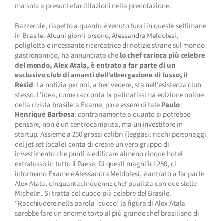
ma solo a presunte facilitazioni nella prenotazione.
Bazzecole, rispetto a quanto è venuto fuori in queste settimane
in Brasile. Alcuni giorni orsono, Alessandra Meldolesi,
poliglotta e incessante ricercatrice di notizie strane sul mondo
gastronomico, ha annunciato che
lo chef carioca più celebre
del mondo, Alex Atala, è entrato a far parte di un
esclusivo club di amanti dell’albergazione di lusso, il
Resid
. La notizia per noi, a ben vedere, sta nell’esistenza club
stesso. L’idea, come racconta la patinatissima edizione online
della rivista brasilera Exame, pare essere di tale
Paulo
Henrique Barbosa
: contrariamente a quanto si potrebbe
pensare, non è un centrocampista, ma un investitore in
startup. Assieme a 250 grossi calibri (leggasi: ricchi personaggi
del jet set locale) conta di creare un vero gruppo di
investimento che punti a edificare almeno cinque hotel
extralusso in tutto il Paese. Di questi magnifici 250, ci
informano Exame e Alessandra Meldolesi, è antrato a far parte
Alex Atala, cinquantacinquenne chef paulista con due stelle
Michelin. Si tratta del cuoco più celebre del Brasile.
“Racchiudere nella parola ‘cuoco’ la figura di Alex Atala
sarebbe fare un enorme torto al più grande chef brasiliano di