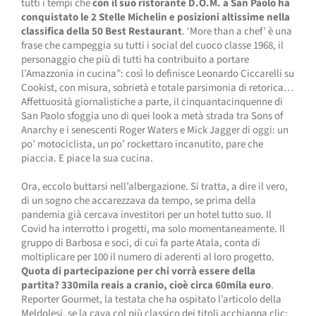
tutti i tempi che
con il suo ristorante D.O.M. a San Paolo ha
conquistato le 2 Stelle Michelin e posizioni altissime nella
classifica della 50 Best Restaurant
. ‘More than a chef’ è una
frase che campeggia su tutti i social del cuoco classe 1968, il
personaggio che più di tutti ha contribuito a portare
l’Amazzonia in cucina”: così lo definisce Leonardo Ciccarelli su
Cookist, con misura, sobrietà e totale parsimonia di retorica…
Affettuosità giornalistiche a parte, il cinquantacinquenne di
San Paolo sfoggia uno di quei look a metà strada tra Sons of
Anarchy e i senescenti Roger Waters e Mick Jagger di oggi: un
po’ motociclista, un po’ rockettaro incanutito, pare che
piaccia. E piace la sua cucina.
Ora, eccolo buttarsi nell’albergazione. Si tratta, a dire il vero,
di un sogno che accarezzava da tempo, se prima della
pandemia già cercava investitori per un hotel tutto suo. Il
Covid ha interrotto i progetti, ma solo momentaneamente. Il
gruppo di Barbosa e soci, di cui fa parte Atala, conta di
moltiplicare per 100 il numero di aderenti al loro progetto.
Quota di partecipazione per chi vorrà essere della
partita? 330mila reais a cranio, cioè circa 60mila euro
.
Reporter Gourmet, la testata che ha ospitato l’articolo della
Meldolesi, se la cava col più classico dei titoli acchiappa clic: