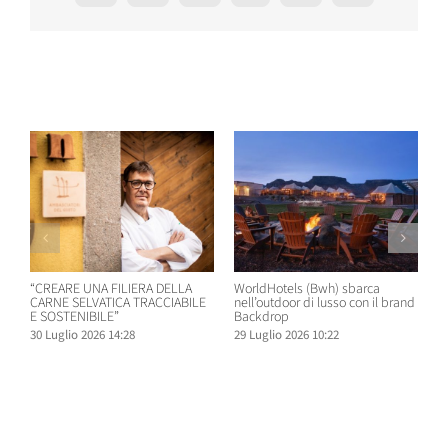
Post correlati
“CREARE UNA FILIERA DELLA
WorldHotels (Bwh) sbarca
A
CARNE SELVATICA TRACCIABILE
nell’outdoor di lusso con il brand
n
E SOSTENIBILE”
Backdrop
R
30 Luglio 2026 14:28
29 Luglio 2026 10:22
2