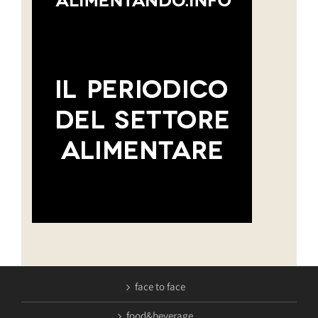
face to face
food&beverage