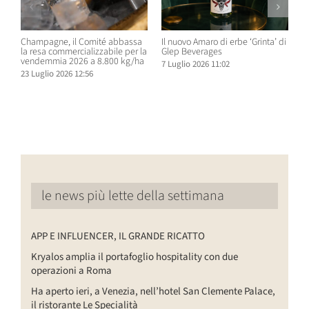
Champagne, il Comité abbassa
Il nuovo Amaro di erbe ‘Grinta’ di
B
la resa commercializzabile per la
Glep Beverages
B
vendemmia 2026 a 8.800 kg/ha
S
7 Luglio 2026 11:02
D
23 Luglio 2026 12:56
6
le news più lette della settimana
APP E INFLUENCER, IL GRANDE RICATTO
Kryalos amplia il portafoglio hospitality con due
operazioni a Roma
Ha aperto ieri, a Venezia, nell’hotel San Clemente Palace,
il ristorante Le Specialità