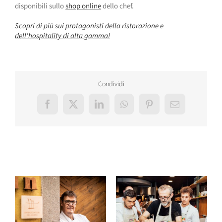
disponibili sullo
shop online
dello chef.
Scopri di più sui protagonisti della ristorazione e
dell’hospitality di alta gamma!
Condividi
Facebook
X
LinkedIn
WhatsApp
Pinterest
Email
Post correlati