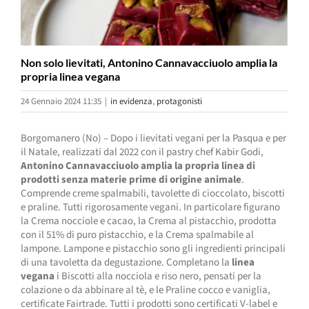
Non solo lievitati, Antonino Cannavacciuolo amplia la
propria linea vegana
24 Gennaio 2024 11:35
|
in evidenza
,
protagonisti
Borgomanero (No) – Dopo i lievitati vegani per la Pasqua e per
il Natale, realizzati dal 2022 con il pastry chef Kabir Godi,
Antonino Cannavacciuolo amplia la propria linea di
prodotti senza materie prime di origine animale
.
Comprende creme spalmabili, tavolette di cioccolato, biscotti
e praline. Tutti rigorosamente vegani. In particolare figurano
la Crema nocciole e cacao, la Crema al pistacchio, prodotta
con il 51% di puro pistacchio, e la Crema spalmabile al
lampone. Lampone e pistacchio sono gli ingredienti principali
di una tavoletta da degustazione. Completano la
linea
vegana
i Biscotti alla nocciola e riso nero, pensati per la
colazione o da abbinare al tè, e le Praline cocco e vaniglia,
certificate Fairtrade. Tutti i prodotti sono certificati V-label e