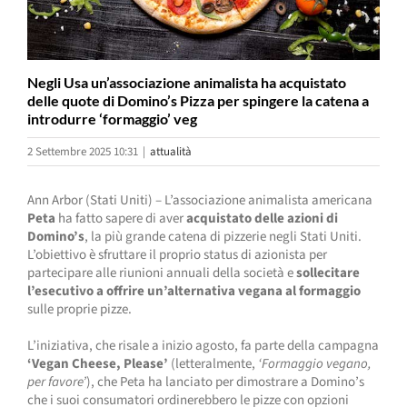
Negli Usa un’associazione animalista ha acquistato
delle quote di Domino’s Pizza per spingere la catena a
introdurre ‘formaggio’ veg
2 Settembre 2025 10:31
|
attualità
Ann Arbor (Stati Uniti) – L’associazione animalista americana
Peta
ha fatto sapere di aver
acquistato delle azioni di
Domino’s
, la più grande catena di pizzerie negli Stati Uniti.
L’obiettivo è sfruttare il proprio status di azionista per
partecipare alle riunioni annuali della società e
sollecitare
l’esecutivo a offrire un’alternativa vegana al formaggio
sulle proprie pizze.
L’iniziativa, che risale a inizio agosto, fa parte della campagna
‘Vegan Cheese, Please’
(letteralmente,
‘Formaggio vegano,
per favore’
), che Peta ha lanciato per dimostrare a Domino’s
che i suoi consumatori ordinerebbero le pizze con opzioni