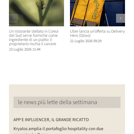
Un ristorante stellato in Corea
Uber lancia un’offerta su Delivery
C
del Sud serve formiche come
Hero (Glovo)
m
ingrediente di un piatto: il
a
21 Luglio 2026 09:29
proprietario rischia il carcere
s
23 Luglio 2026 11:44
2
le news più lette della settimana
APP E INFLUENCER, IL GRANDE RICATTO
Kryalos amplia il portafoglio hospitality con due