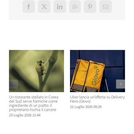
Facebook
X
LinkedIn
WhatsApp
Pinterest
Email
Post correlati
Un ristorante stellato in Corea
Uber lancia un’offerta su Delivery
C
del Sud serve formiche come
Hero (Glovo)
m
ingrediente di un piatto: il
a
21 Luglio 2026 09:29
proprietario rischia il carcere
s
23 Luglio 2026 11:44
2