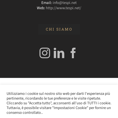
Email:
info@tespi.net
Web:
http://www.tespi.net/
CHI SIAMO
© 2020 Edizioni Turbo by Tespi Mediagroup - Direttore:
Utilizziamo i cookie sul nostro sito web per darti l'esperienza più
Angelo Frigerio -
Cookie Policy
–
Privacy Policy
- P.IVA
pertinente, ricordando le tue preferenze e le visite ripetute.
0362610964
Cliccando su "Accetta tutto", acconsenti all'uso di TUTTI i cookie.
Tuttavia, è possibile visitare "Impostazioni Cookie" per fornire un
consenso controllato..