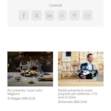
Condividi
Facebook
X
LinkedIn
WhatsApp
Pinterest
Email
Post correlati
Rcr presenta i nuovi calici
Riedel presenta le nuove
M
Magnum
proposte per celebrare i 270
a
anni di storia
p
21 Maggio 2026 12:25
s
29 Gennaio 2026 12:42
2