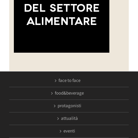
face to face
food&beverage
protagonisti
attualità
eventi