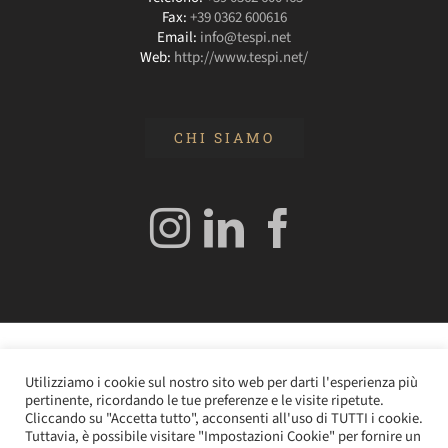
Fax:
+39 0362 600616
Email:
info@tespi.net
Web:
http://www.tespi.net/
CHI SIAMO
© 2020 Edizioni Turbo by Tespi Mediagroup - Direttore:
Utilizziamo i cookie sul nostro sito web per darti l'esperienza più
Angelo Frigerio -
Cookie Policy
–
Privacy Policy
- P.IVA
pertinente, ricordando le tue preferenze e le visite ripetute.
0362610964
Cliccando su "Accetta tutto", acconsenti all'uso di TUTTI i cookie.
Tuttavia, è possibile visitare "Impostazioni Cookie" per fornire un