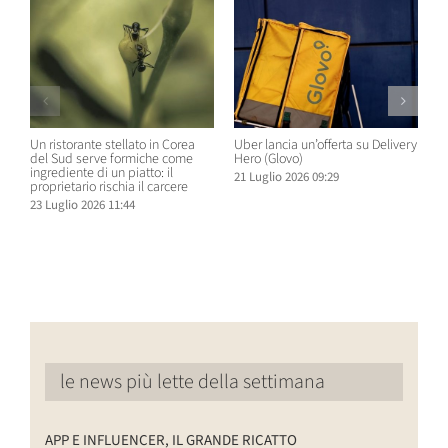
Un ristorante stellato in Corea
Uber lancia un’offerta su Delivery
C
del Sud serve formiche come
Hero (Glovo)
m
ingrediente di un piatto: il
a
21 Luglio 2026 09:29
proprietario rischia il carcere
s
23 Luglio 2026 11:44
2
le news più lette della settimana
APP E INFLUENCER, IL GRANDE RICATTO