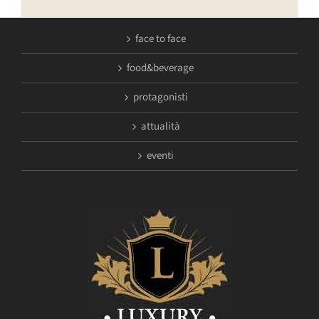
face to face
food&beverage
protagonisti
attualità
eventi