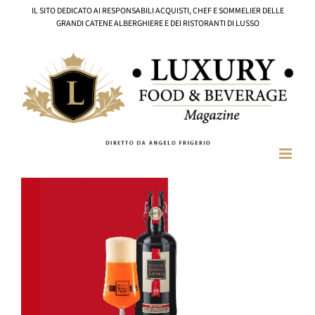
Salta
IL SITO DEDICATO AI RESPONSABILI ACQUISTI, CHEF E SOMMELIER DELLE
al
GRANDI CATENE ALBERGHIERE E DEI RISTORANTI DI LUSSO
contenuto
Ingrandisci
immagine