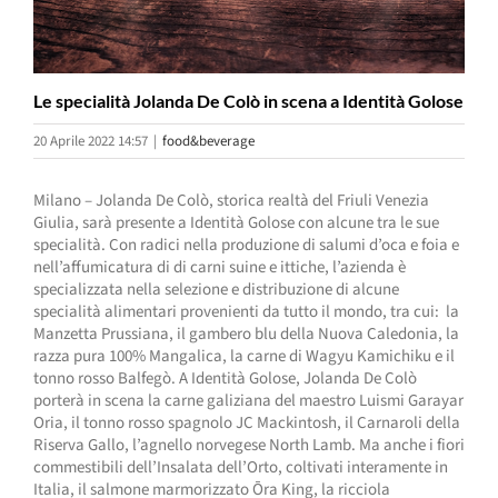
Le specialità Jolanda De Colò in scena a Identità Golose
20 Aprile 2022 14:57
|
food&beverage
Milano – Jolanda De Colò, storica realtà del Friuli Venezia
Giulia, sarà presente a Identità Golose con alcune tra le sue
specialità. Con radici nella produzione di salumi d’oca e foia e
nell’affumicatura di di carni suine e ittiche, l’azienda è
specializzata nella selezione e distribuzione di alcune
specialità alimentari provenienti da tutto il mondo, tra cui:
la
Manzetta Prussiana, il gambero blu della Nuova Caledonia, la
razza pura 100% Mangalica, la carne di Wagyu Kamichiku e il
tonno rosso Balfegò. A Identità Golose, Jolanda De Colò
porterà in scena la carne galiziana del maestro Luismi Garayar
Oria, il tonno rosso spagnolo JC Mackintosh, il Carnaroli della
Riserva Gallo, l’agnello norvegese North Lamb. Ma anche i fiori
commestibili dell’Insalata dell’Orto, coltivati interamente in
Italia, il salmone marmorizzato Ōra King, la ricciola