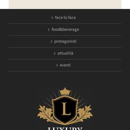
face to face
food&beverage
protagonisti
attualità
eventi