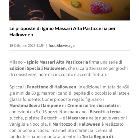
Le proposte di Iginio Massari Alta Pasticceria per
Halloween
16 Ottobre 2025 11:54
|
food&beverage
Milano –
Iginio Massari Alta Pasticceria
firma una serie di
Edizioni Speciali Halloween
, che si caratterizzano per giochi
di consistenze, note di cioccolato e accenti fruttati.
Spicca il
Panettone di Halloween
, in edizione limitata da 450
g e mini da 60 g: marroni canditi, pepite di cioccolato al latte e
glassa fondente. Come proposte regalo figurano i
Marshmallow al lampone
e i
Cremini ai tre cioccolati
in
confezioni da 9 e 16 pezzi. Non mancano i
Biscotti a tema
–
zucche, pipistrelli e teschi – e i
Macarons
nelle nuove versioni
Vaniglia e Nocciola. Il
Maritozzo di Halloween
è realizzato
con brioche al cacao, marmellata d’arancia, crema al
fondente e panna montata, mentre la
Torta Regina di