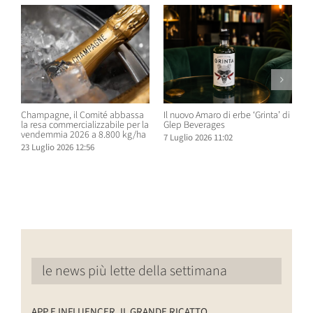
Champagne, il Comité abbassa
Il nuovo Amaro di erbe ‘Grinta’ di
B
la resa commercializzabile per la
Glep Beverages
B
vendemmia 2026 a 8.800 kg/ha
S
7 Luglio 2026 11:02
D
23 Luglio 2026 12:56
6
le news più lette della settimana
APP E INFLUENCER, IL GRANDE RICATTO