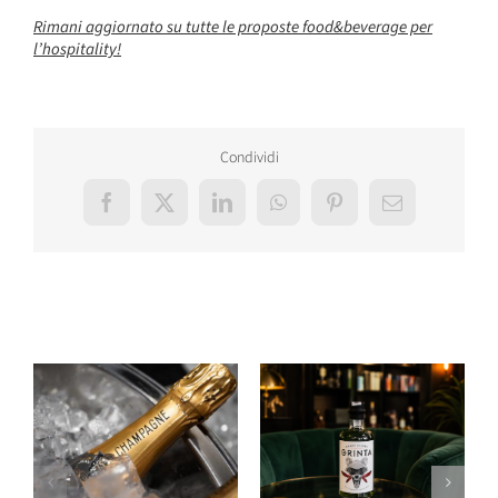
Rimani aggiornato su tutte le proposte food&beverage per
l’hospitality!
Condividi
Facebook
X
LinkedIn
WhatsApp
Pinterest
Email
Post correlati