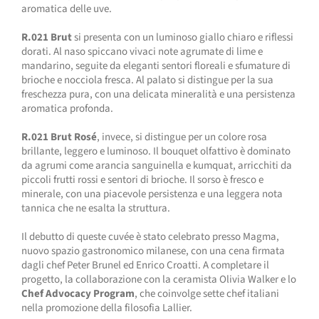
aromatica delle uve.
R.021 Brut
si presenta con un luminoso giallo chiaro e riflessi
dorati. Al naso spiccano vivaci note agrumate di lime e
mandarino, seguite da eleganti sentori floreali e sfumature di
brioche e nocciola fresca. Al palato si distingue per la sua
freschezza pura, con una delicata mineralità e una persistenza
aromatica profonda.
R.021 Brut Rosé
, invece, si distingue per un colore rosa
brillante, leggero e luminoso. Il bouquet olfattivo è dominato
da agrumi come arancia sanguinella e kumquat, arricchiti da
piccoli frutti rossi e sentori di brioche. Il sorso è fresco e
minerale, con una piacevole persistenza e una leggera nota
tannica che ne esalta la struttura.
Il debutto di queste cuvée è stato celebrato presso Magma,
nuovo spazio gastronomico milanese, con una cena firmata
dagli chef Peter Brunel ed Enrico Croatti. A completare il
progetto, la collaborazione con la ceramista Olivia Walker e lo
Chef Advocacy Program
, che coinvolge sette chef italiani
nella promozione della filosofia Lallier.