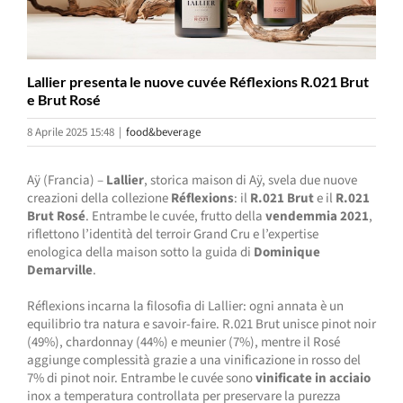
Lallier presenta le nuove cuvée Réflexions R.021 Brut
e Brut Rosé
8 Aprile 2025 15:48
|
food&beverage
Aÿ (Francia) –
Lallier
, storica maison di Aÿ, svela due nuove
creazioni della collezione
Réflexions
: il
R.021 Brut
e il
R.021
Brut Rosé
. Entrambe le cuvée, frutto della
vendemmia 2021
,
riflettono l’identità del terroir Grand Cru e l’expertise
enologica della maison sotto la guida di
Dominique
Demarville
.
Réflexions incarna la filosofia di Lallier: ogni annata è un
equilibrio tra natura e savoir-faire. R.021 Brut unisce pinot noir
(49%), chardonnay (44%) e meunier (7%), mentre il Rosé
aggiunge complessità grazie a una vinificazione in rosso del
7% di pinot noir. Entrambe le cuvée sono
vinificate in acciaio
inox a temperatura controllata per preservare la purezza