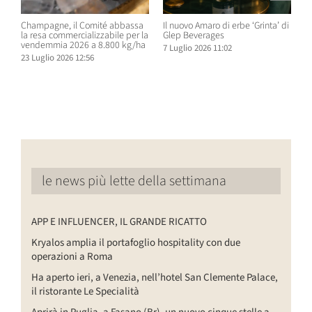
Champagne, il Comité abbassa
Il nuovo Amaro di erbe ‘Grinta’ di
B
la resa commercializzabile per la
Glep Beverages
B
vendemmia 2026 a 8.800 kg/ha
S
7 Luglio 2026 11:02
D
23 Luglio 2026 12:56
6
le news più lette della settimana
APP E INFLUENCER, IL GRANDE RICATTO
Kryalos amplia il portafoglio hospitality con due
operazioni a Roma
Ha aperto ieri, a Venezia, nell’hotel San Clemente Palace,
il ristorante Le Specialità