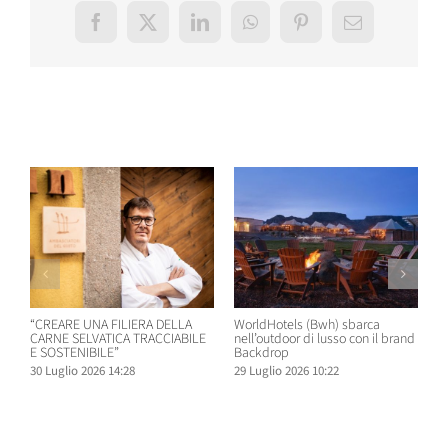
Facebook
X
LinkedIn
WhatsApp
Pinterest
Email
Post correlati
“CREARE UNA FILIERA DELLA
WorldHotels (Bwh) sbarca
A
CARNE SELVATICA TRACCIABILE
nell’outdoor di lusso con il brand
n
E SOSTENIBILE”
Backdrop
R
30 Luglio 2026 14:28
29 Luglio 2026 10:22
2