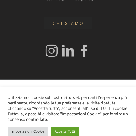
CHI SIAMO
© 2020 Edizioni Turbo by Tespi Mediagroup - Direttore:
Utilizziamo i cookie sul nostro sito web per darti l'esperienza più
Angelo Frigerio -
Cookie Policy
–
Privacy Policy
- P.IVA
pertinente, ricordando le tue preferenze e le visite ripetute.
0362610964
Cliccando su "Accetta tutto", acconsenti all'uso di TUTTI i cookie.
Tuttavia, è possibile visitare "Impostazioni Cookie" per fornire un
consenso controllato..
Impostazioni Cookie
Accetta Tutti
Instagram
LinkedIn
Facebook