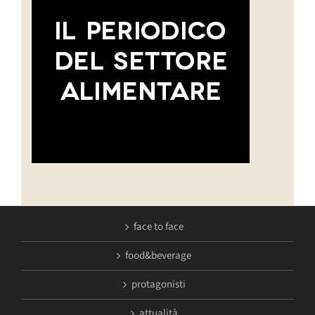
face to face
food&beverage
protagonisti
attualità