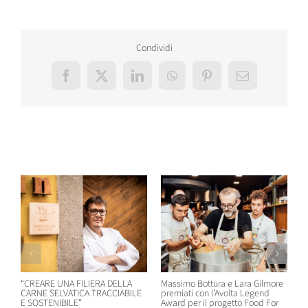
Condividi
Facebook
X
LinkedIn
WhatsApp
Pinterest
Email
Post correlati
“CREARE UNA FILIERA DELLA
Massimo Bottura e Lara Gilmore
W
CARNE SELVATICA TRACCIABILE
premiati con l’Avolta Legend
n
E SOSTENIBILE”
Award per il progetto Food For
B