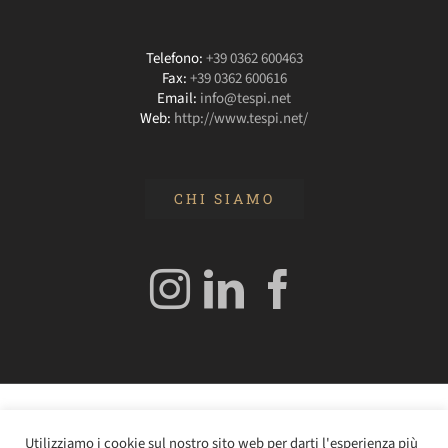
Telefono:
+39 0362 600463
Fax:
+39 0362 600616
Email:
info@tespi.net
Web:
http://www.tespi.net/
CHI SIAMO
© 2020 Edizioni Turbo by Tespi Mediagroup - Direttore:
Utilizziamo i cookie sul nostro sito web per darti l'esperienza più