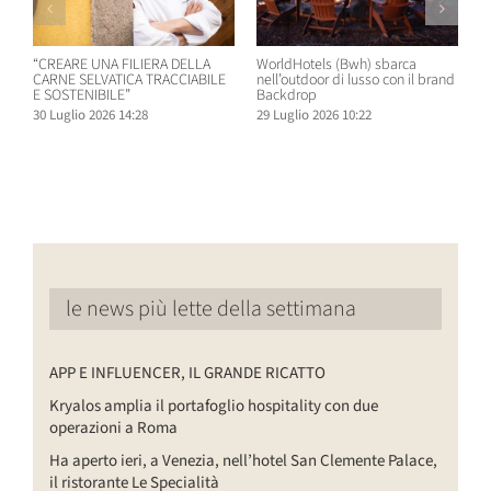
“CREARE UNA FILIERA DELLA
WorldHotels (Bwh) sbarca
A
CARNE SELVATICA TRACCIABILE
nell’outdoor di lusso con il brand
n
E SOSTENIBILE”
Backdrop
R
30 Luglio 2026 14:28
29 Luglio 2026 10:22
2
le news più lette della settimana
APP E INFLUENCER, IL GRANDE RICATTO
Kryalos amplia il portafoglio hospitality con due
operazioni a Roma
Ha aperto ieri, a Venezia, nell’hotel San Clemente Palace,
il ristorante Le Specialità