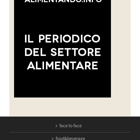
face to face
food&beverage