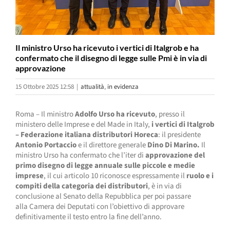
Il ministro Urso ha ricevuto i vertici di Italgrob e ha
confermato che il disegno di legge sulle Pmi è in via di
approvazione
15 Ottobre 2025 12:58
|
attualità
,
in evidenza
Roma – Il ministro
Adolfo Urso
ha
ricevuto
, presso il
ministero delle Imprese e del Made in Italy,
i vertici di Italgrob
– Federazione italiana distributori Horeca
:
il presidente
Antonio Portaccio
e il direttore generale
Dino Di Marino.
Il
ministro Urso ha confermato che l’iter di
approvazione del
primo disegno di legge annuale sulle piccole e medie
imprese
, il cui articolo 10 riconosce espressamente il
ruolo e i
compiti della categoria dei distributori
, è in via di
conclusione al Senato della Repubblica per poi passare
alla Camera dei Deputati con l’obiettivo di approvare
definitivamente il testo entro la fine dell’anno.