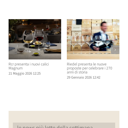
Post correlati
Rcr presenta i nuovi calici
Riedel presenta le nuove
M
Magnum
proposte per celebrare i 270
a
anni di storia
p
21 Maggio 2026 12:25
s
29 Gennaio 2026 12:42
2