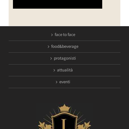
face to face
food&beverage
protagonisti
attualità
eventi