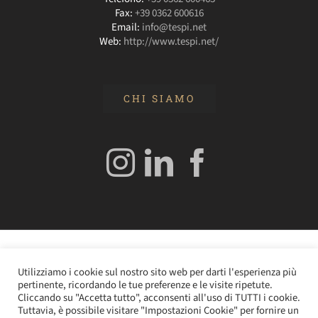
Fax:
+39 0362 600616
Email:
info@tespi.net
Web:
http://www.tespi.net/
CHI SIAMO
© 2020 Edizioni Turbo by Tespi Mediagroup - Direttore:
Utilizziamo i cookie sul nostro sito web per darti l'esperienza più
Angelo Frigerio -
Cookie Policy
–
Privacy Policy
- P.IVA
pertinente, ricordando le tue preferenze e le visite ripetute.
0362610964
Cliccando su "Accetta tutto", acconsenti all'uso di TUTTI i cookie.
Tuttavia, è possibile visitare "Impostazioni Cookie" per fornire un