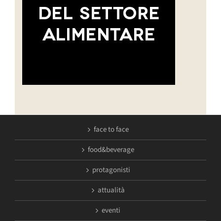
face to face
food&beverage
protagonisti
attualità
eventi