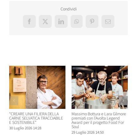
Condividi
Facebook
X
LinkedIn
WhatsApp
Pinterest
Email
Post correlati
“CREARE UNA FILIERA DELLA
Massimo Bottura e Lara Gilmore
W
CARNE SELVATICA TRACCIABILE
premiati con l’Avolta Legend
n
E SOSTENIBILE”
Award per il progetto Food For
B
Soul
30 Luglio 2026 14:28
2
29 Luglio 2026 14:50