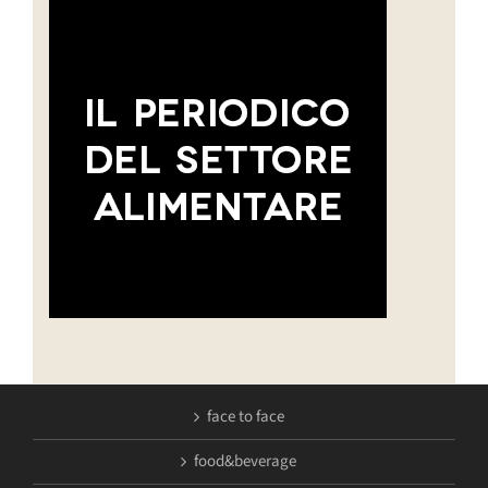
face to face
food&beverage