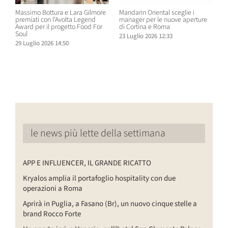
Massimo Bottura e Lara Gilmore
Mandarin Oriental sceglie i
D
premiati con l’Avolta Legend
manager per le nuove aperture
e
Award per il progetto Food For
di Cortina e Roma
H
Soul
23 Luglio 2026 12:33
1
29 Luglio 2026 14:50
le news più lette della settimana
APP E INFLUENCER, IL GRANDE RICATTO
Kryalos amplia il portafoglio hospitality con due
operazioni a Roma
Aprirà in Puglia, a Fasano (Br), un nuovo cinque stelle a
brand Rocco Forte