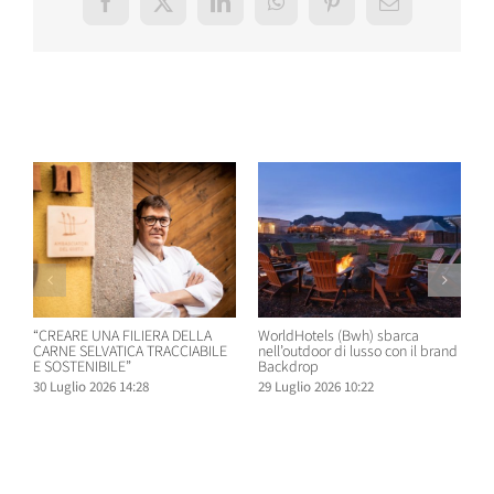
Facebook
X
LinkedIn
WhatsApp
Pinterest
Email
Post correlati
“CREARE UNA FILIERA DELLA
WorldHotels (Bwh) sbarca
A
CARNE SELVATICA TRACCIABILE
nell’outdoor di lusso con il brand
n
E SOSTENIBILE”
Backdrop
R
30 Luglio 2026 14:28
29 Luglio 2026 10:22
2