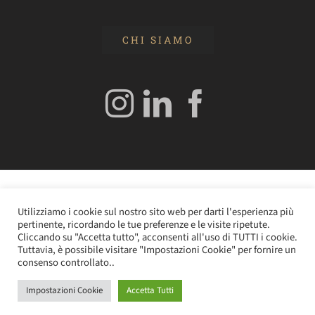
CHI SIAMO
© 2020 Edizioni Turbo by Tespi Mediagroup - Direttore:
Utilizziamo i cookie sul nostro sito web per darti l'esperienza più
Angelo Frigerio -
Cookie Policy
–
Privacy Policy
- P.IVA
pertinente, ricordando le tue preferenze e le visite ripetute.
0362610964
Cliccando su "Accetta tutto", acconsenti all'uso di TUTTI i cookie.
Tuttavia, è possibile visitare "Impostazioni Cookie" per fornire un
consenso controllato..
Impostazioni Cookie
Accetta Tutti
Instagram
LinkedIn
Facebook