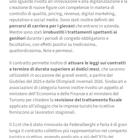
uno sguardo rivolto all’innovazione e alla digitalizzazione e la
creazione di nuove figure con competenze in materia di
controllo di qualità, pricing, revenue, digital marketing,
reputation e social media. Sono stati inoltre definiti dei
percorsi di carriera per i giovani
che entrano in azienda.
Mentre sono stati
irrobustiti i trattamenti spettanti ai
genitori
durante i periodi di congedo obbligatorio e
facoltativo, con effetti positivi su tredicesima,
quattordicesima, ferie e permessi.
Il contratto permette inoltre di
attuare le leggi sui contratti
a termine di durata superiore ai dodici mesi
, che saranno
utilizzabili in occasione dei grandi eventi, a partire dal
Giubileo del 2025 e dalle Olimpiadi invernali 2026. Sindacati e
associazioni di categoria hanno inoltre rivolto un appello al
ministero dell’Economia e delle Finanze e al ministero del
Turismo per chiedere la
revisione del trattamento fiscale
applicato all’alloggio che le imprese turistiche ricettive
forniscono ai lavoratori stagionali.
Il Ccnl che è stato rinnovato da Federalberghi e Faita è di gran
lunga il contratto collettivo più rappresentativo nel comparto
turistico ricettivo, essendo applicato a più dell’81% dei