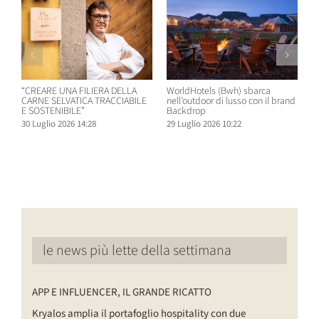
“CREARE UNA FILIERA DELLA
WorldHotels (Bwh) sbarca
A
CARNE SELVATICA TRACCIABILE
nell’outdoor di lusso con il brand
n
E SOSTENIBILE”
Backdrop
R
30 Luglio 2026 14:28
29 Luglio 2026 10:22
2
le news più lette della settimana
APP E INFLUENCER, IL GRANDE RICATTO
Kryalos amplia il portafoglio hospitality con due