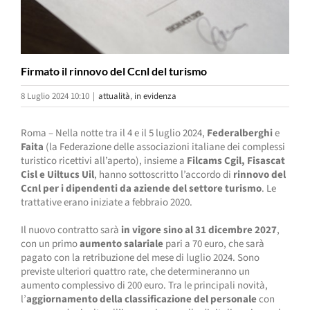
Firmato il rinnovo del Ccnl del turismo
8 Luglio 2024 10:10
|
attualità
,
in evidenza
Roma – Nella notte tra il 4 e il 5 luglio 2024,
Federalberghi
e
Faita
(la Federazione delle associazioni italiane dei complessi
turistico ricettivi all’aperto), insieme a
Filcams Cgil, Fisascat
Cisl e Uiltucs Uil
, hanno sottoscritto l’accordo di
rinnovo del
Ccnl per i dipendenti da aziende del settore turismo
. Le
trattative erano iniziate a febbraio 2020.
Il nuovo contratto sarà
in vigore sino al 31 dicembre 2027
,
con un primo
aumento salariale
pari a 70 euro, che sarà
pagato con la retribuzione del mese di luglio 2024. Sono
previste ulteriori quattro rate, che determineranno un
aumento complessivo di 200 euro. Tra le principali novità,
l’
aggiornamento della classificazione del personale
con