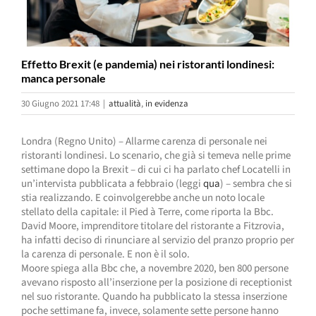
Effetto Brexit (e pandemia) nei ristoranti londinesi:
manca personale
30 Giugno 2021 17:48
|
attualità
,
in evidenza
Londra (Regno Unito) – Allarme carenza di personale nei
ristoranti londinesi. Lo scenario, che già si temeva nelle prime
settimane dopo la Brexit – di cui ci ha parlato chef Locatelli in
un’intervista pubblicata a febbraio (leggi
qua
) – sembra che si
stia realizzando. E coinvolgerebbe anche un noto locale
stellato della capitale: il Pied à Terre, come riporta la Bbc.
David Moore, imprenditore titolare del ristorante a Fitzrovia,
ha infatti deciso di rinunciare al servizio del pranzo proprio per
la carenza di personale. E non è il solo.
Moore spiega alla Bbc che, a novembre 2020, ben 800 persone
avevano risposto all’inserzione per la posizione di receptionist
nel suo ristorante. Quando ha pubblicato la stessa inserzione
poche settimane fa, invece, solamente sette persone hanno