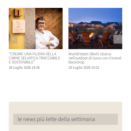
“CREARE UNA FILIERA DELLA
WorldHotels (Bwh) sbarca
A
CARNE SELVATICA TRACCIABILE
nell’outdoor di lusso con il brand
n
E SOSTENIBILE”
Backdrop
R
30 Luglio 2026 14:28
29 Luglio 2026 10:22
2
le news più lette della settimana