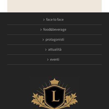
face to face
food&beverage
protagonisti
attualità
eventi