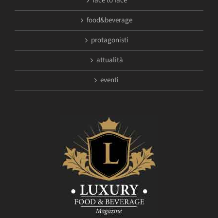
face to face
food&beverage
protagonisti
attualità
eventi