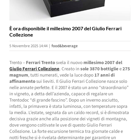
È ora disponibile il millesimo 2007 del Giulio Ferrari
Collezione
5 Novembre 2025 14:44
|
food&beverage
Trento –
Ferrari Trento
svela il nuovo
millesimo 2007 del
Giulio Ferrari Collezione
. Creato in
sole 3870 bottiglie
e
275
magnum
, tutti numerati, vede la luce dopo
17 anni di
affinamento
sui lieviti. Il Giulio Ferrari Collezione nasce solo
nelle annate perfette. E il 2007 è stato un anno “straordinario”
in vigneto, a detta dell’azienda, capace di regalare un
Trentodoc “di grande fascino”. Dopo un inverno asciutto,
infatti, la primavera è stata luminosa, con temperature sopra
la media. L’estate, segnata da un caldo record, si è dimostrata
decisiva grazie anche alla posizione dei vigneti di montagna,
dove vengono coltivate le uve di questo Giulio Ferrari
Collezione. La forte escursione termica tra giornate calde e
notti fresche si è rivelata determinante per garantire un