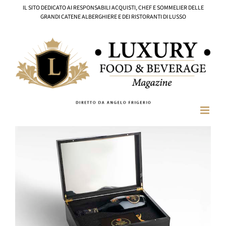
Salta
IL SITO DEDICATO AI RESPONSABILI ACQUISTI, CHEF E SOMMELIER DELLE
al
GRANDI CATENE ALBERGHIERE E DEI RISTORANTI DI LUSSO
contenuto
Ingrandisci
immagine