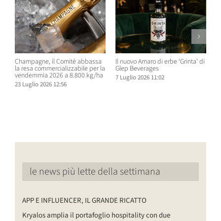
Champagne, il Comité abbassa
Il nuovo Amaro di erbe ‘Grinta’ di
B
la resa commercializzabile per la
Glep Beverages
B
vendemmia 2026 a 8.800 kg/ha
S
7 Luglio 2026 11:02
D
23 Luglio 2026 12:56
6
le news più lette della settimana
APP E INFLUENCER, IL GRANDE RICATTO
Kryalos amplia il portafoglio hospitality con due