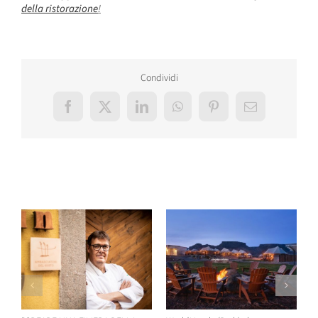
della ristorazione
!
Condividi
Facebook
X
LinkedIn
WhatsApp
Pinterest
Email
Post correlati