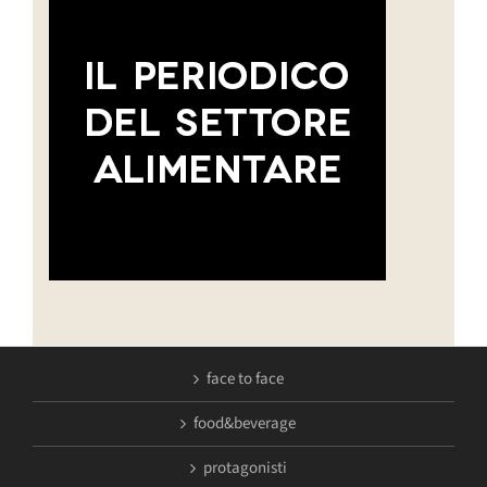
face to face
food&beverage
protagonisti