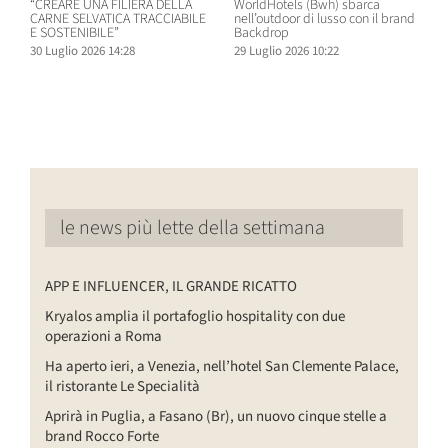
“CREARE UNA FILIERA DELLA
WorldHotels (Bwh) sbarca
A
CARNE SELVATICA TRACCIABILE
nell’outdoor di lusso con il brand
n
E SOSTENIBILE”
Backdrop
R
30 Luglio 2026 14:28
29 Luglio 2026 10:22
2
le news più lette della settimana
APP E INFLUENCER, IL GRANDE RICATTO
Kryalos amplia il portafoglio hospitality con due
operazioni a Roma
Ha aperto ieri, a Venezia, nell’hotel San Clemente Palace,
il ristorante Le Specialità
Aprirà in Puglia, a Fasano (Br), un nuovo cinque stelle a
brand Rocco Forte