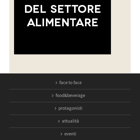
face to face
food&beverage
protagonisti
attualità
eventi