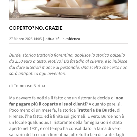
COPERTO? NO, GRAZIE
27 Marzo 2025 14:05
|
attualità
,
in evidenza
Burde, storica trattoria fiorentina, abolisce lo storico balzello
da 2,50 euro a testa. Motivo? Dà fastidio al cliente, e lo inibisce
dal dare ulteriori mance al personale. Una scelta che certo non
sarà antipatica agli avventori.
di Tommaso Farina
Ma davvero fa notizia il fatto che un ristorante decida di
non
far pagare più il coperto ai suoi clienti
? A quanto pare, sì.
Poco meno di un mese fa, la storica
Trattoria Da Burde
, di
Firenze, l’ha fatto: ed è finita sui giornali. È vero: Burde non è
un locale qualunque. Il ristorante della famiglia Gori è stato
aperto nel 1901, e col tempo ha consolidato la fama di vero
sacrario della cucina fiorentina, oltretutto ben distante dagli