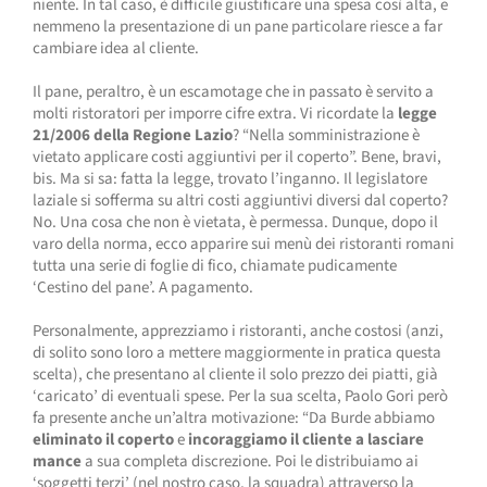
niente. In tal caso, è difficile giustificare una spesa così alta, e
nemmeno la presentazione di un pane particolare riesce a far
cambiare idea al cliente.
Il pane, peraltro, è un escamotage che in passato è servito a
molti ristoratori per imporre cifre extra. Vi ricordate la
legge
21/2006 della Regione Lazio
? “Nella somministrazione è
vietato applicare costi aggiuntivi per il coperto”. Bene, bravi,
bis. Ma si sa: fatta la legge, trovato l’inganno. Il legislatore
laziale si sofferma su altri costi aggiuntivi diversi dal coperto?
No. Una cosa che non è vietata, è permessa. Dunque, dopo il
varo della norma, ecco apparire sui menù dei ristoranti romani
tutta una serie di foglie di fico, chiamate pudicamente
‘Cestino del pane’. A pagamento.
Personalmente, apprezziamo i ristoranti, anche costosi (anzi,
di solito sono loro a mettere maggiormente in pratica questa
scelta), che presentano al cliente il solo prezzo dei piatti, già
‘caricato’ di eventuali spese. Per la sua scelta, Paolo Gori però
fa presente anche un’altra motivazione: “Da Burde abbiamo
eliminato il coperto
e
incoraggiamo il cliente a lasciare
mance
a sua completa discrezione. Poi le distribuiamo ai
‘soggetti terzi’ (nel nostro caso, la squadra) attraverso la