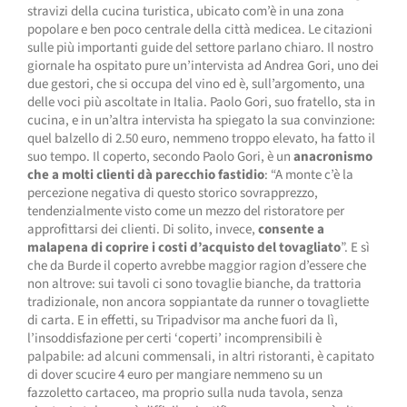
stravizi della cucina turistica, ubicato com’è in una zona
popolare e ben poco centrale della città medicea. Le citazioni
sulle più importanti guide del settore parlano chiaro. Il nostro
giornale ha ospitato pure un’intervista ad Andrea Gori, uno dei
due gestori, che si occupa del vino ed è, sull’argomento, una
delle voci più ascoltate in Italia. Paolo Gori, suo fratello, sta in
cucina, e in un’altra intervista ha spiegato la sua convinzione:
quel balzello di 2.50 euro, nemmeno troppo elevato, ha fatto il
suo tempo. Il coperto, secondo Paolo Gori, è un
anacronismo
che a molti clienti dà parecchio fastidio
: “A monte c’è la
percezione negativa di questo storico sovrapprezzo,
tendenzialmente visto come un mezzo del ristoratore per
approfittarsi dei clienti. Di solito, invece,
consente a
malapena di coprire i costi d’acquisto del tovagliato
”. E sì
che da Burde il coperto avrebbe maggior ragion d’essere che
non altrove: sui tavoli ci sono tovaglie bianche, da trattoria
tradizionale, non ancora soppiantate da runner o tovagliette
di carta. E in effetti, su Tripadvisor ma anche fuori da lì,
l’insoddisfazione per certi ‘coperti’ incomprensibili è
palpabile: ad alcuni commensali, in altri ristoranti, è capitato
di dover scucire 4 euro per mangiare nemmeno su un
fazzoletto cartaceo, ma proprio sulla nuda tavola, senza