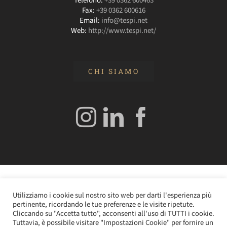
Telefono:
+39 0362 600463
Fax:
+39 0362 600616
Email:
info@tespi.net
Web:
http://www.tespi.net/
CHI SIAMO
© 2020 Edizioni Turbo by Tespi Mediagroup - Direttore:
Utilizziamo i cookie sul nostro sito web per darti l'esperienza più
Angelo Frigerio -
Cookie Policy
–
Privacy Policy
- P.IVA
pertinente, ricordando le tue preferenze e le visite ripetute.
0362610964
Cliccando su "Accetta tutto", acconsenti all'uso di TUTTI i cookie.
Tuttavia, è possibile visitare "Impostazioni Cookie" per fornire un