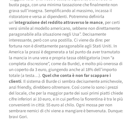
busta paga, con una minima tassazione che finalmente non
grava sull’insegna. Semplificando al massimo, incassa il
ristoratore e versa ai dipendenti. Potremmo definirla
un’
integrazione del reddito attraverso le mance
, per certi
versi simile al modello americano, sebbene non direttamente
paragonabile alla situazione negli Usa”. Decisamente
interessante, però con una postilla. Ci viene da dire: per
fortuna non è direttamente paragonabile agli Stati Uniti. In
America la prassi è degenerata a tal punto da aver tramutato
la mancia in una vera e propria tassa obbligatoria (non “a
completa discrezione”, come da Burde), e molto più onerosa di
un coperto da 3 euro, giungendo anche al 18% dell’importo
totale (a testa…).
Quel che conta è non far scappare i
clienti
. Il sistema di Burde ci sembra decisamente amichevole,
anzi friendly, direbbero oltremare. Così come lo sono i prezzi
del locale, che per la maggior parte dei suoi primi piatti chiede
cifre inferiori ai 10 euro, e in cui perfino la fiorentina è tra le più
convenienti in città: 55 euro al chilo. Ogni mossa per non
sembrare nemici di chi viene a mangiare è benvenuta. Dunque:
bravi Gori.