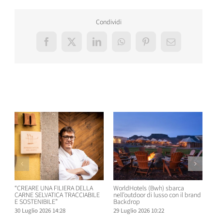
Condividi
Facebook
X
LinkedIn
WhatsApp
Pinterest
Email
Post correlati
“CREARE UNA FILIERA DELLA
WorldHotels (Bwh) sbarca
A
CARNE SELVATICA TRACCIABILE
nell’outdoor di lusso con il brand
n
E SOSTENIBILE”
Backdrop
R
30 Luglio 2026 14:28
29 Luglio 2026 10:22
2