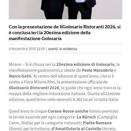
Con la presentazione de IlGolosario Ristoranti 2026, si
è conclusa ieri la 20esima edizione della
manifestazione Golosaria
4 Novembre 2025 12:39
|
eventi
,
in evidenza
Milano – Si è chiusa ieri la
20esima edizione di Golosaria
, la
manifestazione gastronomica ideata da
Paolo Massobrio
e
Marco Gatti
. Al centro dell’edizione di quest’anno, che si è
svolta a Fiera Milano Rho, la presentazione ufficiale de
IlGolosario Ristoranti 2026
, la guida che ogni anno traccia la
mappa della migliore ristorazione italiana. Giunta all11esima
edizione, quest’anno vede recensiti 4.362 locali in tutta Italia.
Quest’anno le cinque
Corone Rosse uniche
hanno premiato
le tavole assolute per ogni categoria:
La Bürsch
(Campiglia
Cervo, Biella) per la categoria ristoranti;
Piatto Romano
(Roma) per le trattorie,
d’AmatOsteria al Castello
(Arceto,