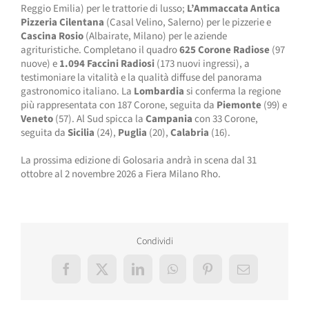
Reggio Emilia) per le trattorie di lusso;
L’Ammaccata Antica
Pizzeria Cilentana
(Casal Velino, Salerno) per le pizzerie e
Cascina Rosio
(Albairate, Milano) per le aziende
agrituristiche. Completano il quadro
625 Corone Radiose
(97
nuove) e
1.094 Faccini Radiosi
(173 nuovi ingressi), a
testimoniare la vitalità e la qualità diffuse del panorama
gastronomico italiano. La
Lombardia
si conferma la regione
più rappresentata con 187 Corone, seguita da
Piemonte
(99) e
Veneto
(57). Al Sud spicca la
Campania
con 33 Corone,
seguita da
Sicilia
(24),
Puglia
(20),
Calabria
(16).
La prossima edizione di Golosaria andrà in scena dal 31
ottobre al 2 novembre 2026 a Fiera Milano Rho.
Condividi
Facebook
X
LinkedIn
WhatsApp
Pinterest
Email