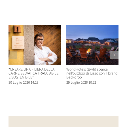
Post correlati
“CREARE UNA FILIERA DELLA
WorldHotels (Bwh) sbarca
A
CARNE SELVATICA TRACCIABILE
nell’outdoor di lusso con il brand
n
E SOSTENIBILE”
Backdrop
R
30 Luglio 2026 14:28
29 Luglio 2026 10:22
2