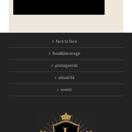
face to face
food&beverage
protagonisti
attualità
eventi