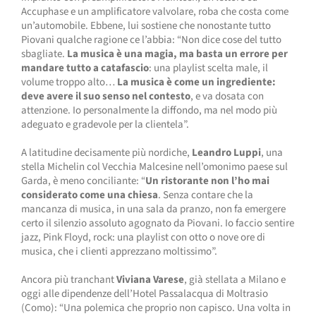
Accuphase e un amplificatore valvolare, roba che costa come
un’automobile. Ebbene, lui sostiene che nonostante tutto
Piovani qualche ragione ce l’abbia: “Non dice cose del tutto
sbagliate.
La musica è una magia, ma basta un errore per
mandare tutto a catafascio
: una playlist scelta male, il
volume troppo alto…
La musica è come un ingrediente:
deve avere il suo senso
nel contesto
, e va dosata con
attenzione. Io personalmente la diffondo, ma nel modo più
adeguato e gradevole per la clientela”.
A latitudine decisamente più nordiche,
Leandro Luppi
, una
stella Michelin col Vecchia Malcesine nell’omonimo paese sul
Garda, è meno conciliante: “
Un ristorante non l’ho mai
considerato come una chiesa
. Senza contare che la
mancanza di musica, in una sala da pranzo, non fa emergere
certo il silenzio assoluto agognato da Piovani. Io faccio sentire
jazz, Pink Floyd, rock: una playlist con otto o nove ore di
musica, che i clienti apprezzano moltissimo”.
Ancora più tranchant
Viviana Varese
, già stellata a Milano e
oggi alle dipendenze dell’Hotel Passalacqua di Moltrasio
(Como): “Una polemica che proprio non capisco. Una volta in