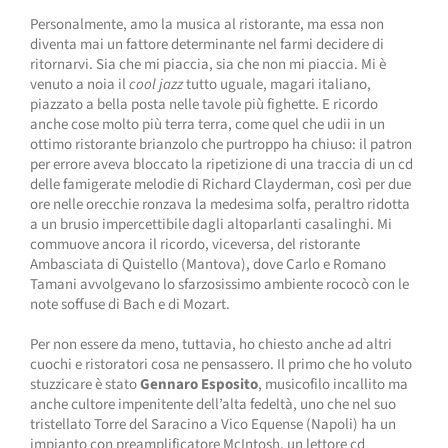
Personalmente, amo la musica al ristorante, ma essa non
diventa mai un fattore determinante nel farmi decidere di
ritornarvi. Sia che mi piaccia, sia che non mi piaccia. Mi è
venuto a noia il
cool jazz
tutto uguale, magari italiano,
piazzato a bella posta nelle tavole più fighette. E ricordo
anche cose molto più terra terra, come quel che udii in un
ottimo ristorante brianzolo che purtroppo ha chiuso: il patron
per errore aveva bloccato la ripetizione di una traccia di un cd
delle famigerate melodie di Richard Clayderman, così per due
ore nelle orecchie ronzava la medesima solfa, peraltro ridotta
a un brusio impercettibile dagli altoparlanti casalinghi. Mi
commuove ancora il ricordo, viceversa, del ristorante
Ambasciata di Quistello (Mantova), dove Carlo e Romano
Tamani avvolgevano lo sfarzosissimo ambiente rococò con le
note soffuse di Bach e di Mozart.
Per non essere da meno, tuttavia, ho chiesto anche ad altri
cuochi e ristoratori cosa ne pensassero. Il primo che ho voluto
stuzzicare è stato
Gennaro Esposito
, musicofilo incallito ma
anche cultore impenitente dell’alta fedeltà, uno che nel suo
tristellato Torre del Saracino a Vico Equense (Napoli) ha un
impianto con preamplificatore McIntosh, un lettore cd