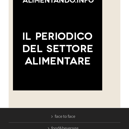
face to face
food&beverage