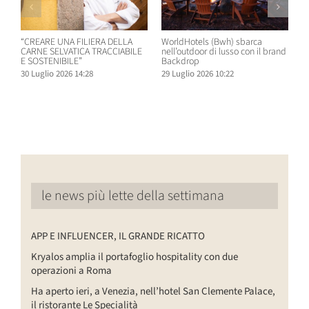
“CREARE UNA FILIERA DELLA
WorldHotels (Bwh) sbarca
A
CARNE SELVATICA TRACCIABILE
nell’outdoor di lusso con il brand
n
E SOSTENIBILE”
Backdrop
R
30 Luglio 2026 14:28
29 Luglio 2026 10:22
2
le news più lette della settimana
APP E INFLUENCER, IL GRANDE RICATTO
Kryalos amplia il portafoglio hospitality con due
operazioni a Roma
Ha aperto ieri, a Venezia, nell’hotel San Clemente Palace,
il ristorante Le Specialità