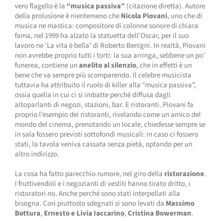
vero flagello è la
“musica passiva”
(citazione diretta). Autore
della prolusione è nientemeno che
Nicola Piovani
, uno che di
musica ne mastica: compositore di colonne sonore di chiara
fama, nel 1999 ha alzato la statuetta dell’Oscar, per il suo
lavoro ne ‘La vita è bella’ di Roberto Benigni. In realtà, Piovani
non avrebbe proprio tutti i torti: la sua arringa, sebbene un po’
funerea, contiene un
anelito al silenzio
, che in effetti è un
bene che va sempre più scomparendo. Il celebre musicista
tuttavia ha attribuito il ruolo di killer alla “musica passiva”,
ossia quella in cui ci si imbatte perché diffusa dagli
altoparlanti di negozi, stazioni, bar. E ristoranti. Piovani fa
proprio l’esempio dei ristoranti, rivelando come un amico del
mondo del cinema, prenotando un locale, chiedesse sempre se
in sala fossero previsti sottofondi musicali: in caso ci fossero
stati, la tavola veniva cassata senza pietà, optando per un
altro indirizzo.
La cosa ha fatto parecchio rumore, nel giro della
ristorazione
.
I fruttivendoli e i negozianti di vestiti hanno tirato dritto, i
ristoratori no. Anche perché sono stati interpellati alla
bisogna. Cori piuttosto sdegnati si sono levati da
Massimo
Bottura
,
Ernesto e Livia Iaccarino
,
Cristina Bowerman
.