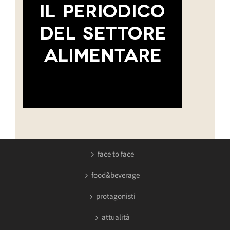
face to face
food&beverage
protagonisti
attualità