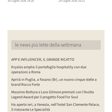
30 Luglio 2026 14:28
29 Luglio 2026 10:22
2
le news più lette della settimana
APP E INFLUENCER, IL GRANDE RICATTO
Kryalos amplia il portafoglio hospitality con due
operazioni a Roma
Aprirà in Puglia, a Fasano (Br), un nuovo cinque stelle a
brand Rocco Forte
Massimo Bottura e Lara Gilmore premiati con l’Avolta
Legend Award per il progetto Food For Soul
Ha aperto ieri, a Venezia, nell’hotel San Clemente Palace,
il ristorante Le Specialità