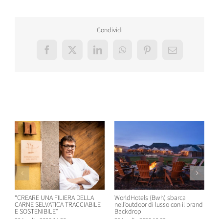
Condividi
Facebook
X
LinkedIn
WhatsApp
Pinterest
Email
Post correlati
“CREARE UNA FILIERA DELLA
WorldHotels (Bwh) sbarca
A
CARNE SELVATICA TRACCIABILE
nell’outdoor di lusso con il brand
n
E SOSTENIBILE”
Backdrop
R