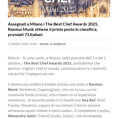
Assegnati a Milano i The Best Chef Awards 2025.
Rasmus Munk ottiene il primo posto in classifica,
premiati 73 italiani
3 Ottobre 2025 14:44
|
eventi
,
in evidenza
Milano – Si sono svolti, a Milano, nelle giornate dell’1 e del 2
ottobre, i
The Best Chef Awards 2025
, piattaforma che
premia i migliori chef al mondo, valorizzandone la creatività
ma anche l’impegno sociale.
Il premio più ambito è andato ancora una volta a
Rasmus
Munk
(Alchemist, Copenaghen), che con la sua cucina
visionaria fonde scienza, arte e teatro in un’esperienza
immersiva.
Al secondo posto si è classificata
Ana R
oš
(Hiša
Franko, Slovenia), capace di raccontare il terroir sloveno
attraverso sapori intensi e menu audaci. A completare il podio
,
Himanshu Saini
(Trèsind Studio, Dubai), che reinterpreta