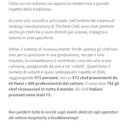
l’alta cucina indiana con approccio modernista e grande
rispetto della tradizione.
Accanto alla classifica principale, nell’ambito del sistema di
ranking (r)evolutionary di The Best Chef, sono stati premiati
anche gli chef che si sono distinti per visione, impegno e
talento in aree specifiche.
Infine, il sistema di riconoscimento ‘Knife’ premia gli chef non
solo per la posizione in una graduatoria, ma per il loro
impatto, le competenze e il contributo concreto alla scena
culinaria, assegnando da uno a tre ‘coltelli’. Quest’anno il
numero di votanti è quasi raddoppiato rispetto al 2024,
raggiungendo
972 persone
, tra cui
572 chef provenienti da
64 Paesi
e
400 professionisti del settore
. E sono stati
783 gli
chef riconosciuti in tutto il mondo
. Gli chef
italiani
premiati sono stati 73.
Non perderti tutte le novità sugli eventi dedicati agli operatori
del settore hospitality e food&beverage!