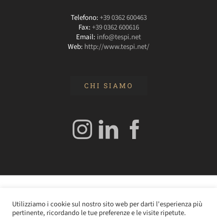
Telefono:
+39 0362 600463
Fax:
+39 0362 600616
Email:
info@tespi.net
Web:
http://www.tespi.net/
CHI SIAMO
© 2020 Edizioni Turbo by Tespi Mediagroup - Direttore:
Utilizziamo i cookie sul nostro sito web per darti l'esperienza più
Angelo Frigerio -
Cookie Policy
–
Privacy Policy
- P.IVA
pertinente, ricordando le tue preferenze e le visite ripetute.
0362610964