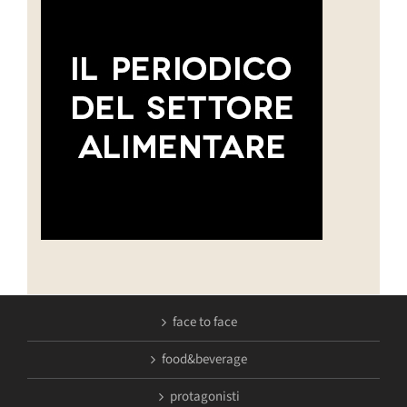
face to face
food&beverage
protagonisti