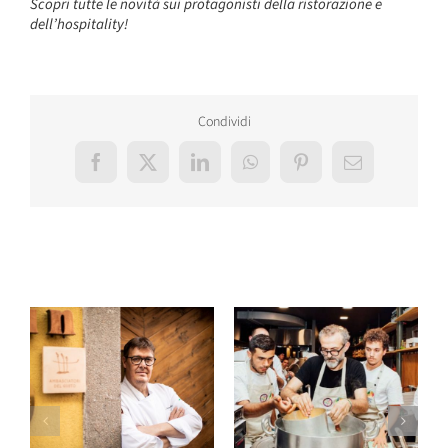
Scopri tutte le novità sui protagonisti della ristorazione e
dell’hospitality!
Condividi
Facebook
X
LinkedIn
WhatsApp
Pinterest
Email
Post correlati