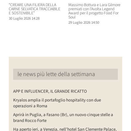
“CREARE UNA FILIERA DELLA
Massimo Bottura e Lara Gilmore
W
CARNE SELVATICA TRACCIABILE
premiati con l’Avolta Legend
n
E SOSTENIBILE”
Award per il progetto Food For
B
Soul
30 Luglio 2026 14:28
2
29 Luglio 2026 14:50
le news più lette della settimana
APP E INFLUENCER, IL GRANDE RICATTO
Kryalos amplia il portafoglio hospitality con due
operazioni a Roma
Aprirà in Puglia, a Fasano (Br), un nuovo cinque stelle a
brand Rocco Forte
Ha aperto ieri, a Venezia, nell’hotel San Clemente Palace,