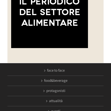
face to face
food&beverage
protagonisti
attualità