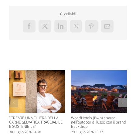
Condividi
Facebook
X
LinkedIn
WhatsApp
Pinterest
Email
Post correlati
“CREARE UNA FILIERA DELLA
WorldHotels (Bwh) sbarca
A
CARNE SELVATICA TRACCIABILE
nell’outdoor di lusso con il brand
n
E SOSTENIBILE”
Backdrop
R
30 Luglio 2026 14:28
29 Luglio 2026 10:22
2