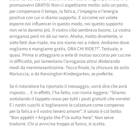
promuovervi GRATIS! Non ci aspettiamo molto: solo un pasto,
per compensare il tempo, la fatica, l’impegno e l’energia
positiva con cui vi diamo supporto. E siccome voi volete
esporre noi influencer in questo modo, noi questo supporto
non ve lo daremo più. Il vostro cibo sembrava buono. La vostra
arroganza però mi dà sui nervi. Ahaha, molto divertente, vi
siete fatti due risate, ma ora siamo noi a ridere. Andiamo dove
vogliamo e mangiamo gratis. ORA CHI RIDE??”. Testuale, o
quasi. Prima si atteggiano a ente di mutuo soccorso per cucine
in difficoltà, poi lamentano l’arroganza altrui sfoderando
modi da mammasantissima. Tocco finale, la chiusura da asilo
Mariuccia, o da Kensington Kindergarten, se preferite.
Se il ristoratore ha riportato il messaggio, vorrà dire che avrà
risposto… E in effetti, l’ha fatto, con ironia leggera: “Stiamo
srotolando il tappeto rosso per tutti i pasti gratuiti che vorrete!
E i nostri cuochi si toglieranno le calzature come compenso
per la fatica e il vostro tenero amore!”. Il saluto è col botto:
“Bon appétit + Arigato-the-f*ck-outta-here”. Non serve
tradurre. Chi si avvicina troppo al fuoco, si scotta.