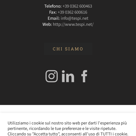
Telefono:
+39 0362 600463
Fax:
+39 0362 600616
Email:
info@tespi.net
Web:
http://www.tespi.net/
CHI SIAMO
© 2020 Edizioni Turbo by Tespi Mediagroup - Direttore:
Utilizziamo i cookie sul nostro sito web per darti l'esperienza più
Angelo Frigerio -
Cookie Policy
–
Privacy Policy
- P.IVA
pertinente, ricordando le tue preferenze e le visite ripetute.
0362610964
Cliccando su "Accetta tutto", acconsenti all'uso di TUTTI i cookie.