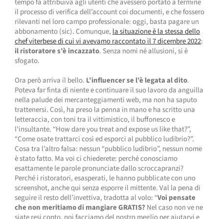
tempo fa attribuiva agli utenti che avessero portato a termine
il processo di verifica dell’account coi documenti, e che fossero
rilevanti nel loro campo professionale: oggi, basta pagare un
abbonamento (sic). Comunque,
la situazione è la stessa dello
chef viterbese di cui vi avevamo raccontato il 7 dicembre 2022
:
il ristoratore s’è incazzato
. Senza nomi né allusioni, si è
sfogato.
Ora però arriva il bello.
L’influencer se l’è legata al dito
.
Poteva far finta di niente e continuare il suo lavoro da anguilla
nella palude dei mercanteggiamenti web, ma non ha saputo
trattenersi. Così, ha preso la penna in mano e ha scritto una
letteraccia, con toni tra il vittimistico, il buffonesco e
l’insultante. “How dare you treat and expose us like that?”,
“Come osate trattarci così ed esporci al pubblico ludibrio?”.
Cosa tra l’altro falsa: nessun “pubblico ludibrio”, nessun nome
è stato fatto. Ma voi ci chiederete: perché conosciamo
esattamente le parole pronunciate dallo scroccapranzi?
Perché i ristoratori, esasperati, le hanno pubblicate con uno
screenshot, anche qui senza esporre il mittente. Val la pena di
seguire il resto dell’invettiva, tradotta al volo: “
Voi pensate
che non meritiamo di mangiare GRATIS?
Nel caso non ve ne
siate resi conto, noi facciamo del nostro meglio per aiutarvi e