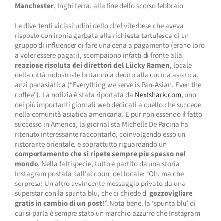
Manchester
, Inghilterra, alla fine dello scorso febbraio.
Le divertenti vicissitudini dello chef viterbese che aveva
risposto con ironia garbata alla richiesta tartufesca di un
gruppo di influencer di fare una cena a pagamento (erano loro
a voler essere pagati), scompaiono infatti di fronte alla
reazione risoluta dei direttori del Lücky Ramen
, locale
della città industriale britannica dedito alla cucina asiatica,
anzi panasiatica (“Everything we serve is Pan-Asian. Even the
coffee”). La notizia è stata riportata da
Nextshark.com
, uno
dei più importanti giornali web dedicati a quello che succede
nella comunità asiatica americana. E pur non essendo il fatto
successo in America, la giornalista Michelle De Pacina ha
ritenuto interessante raccontarlo, coinvolgendo esso un
ristorante orientale, e soprattutto riguardando un
comportamento che si ripete sempre più spesso nel
mondo
. Nella fattispecie, tutto è partito da una storia
Instagram postata dall’account del locale: “Oh, ma che
sorpresa! Un altro avvincente messaggio privato da una
superstar con la spunta blu, che ci chiede di
gozzovigliare
gratis in cambio di un post
!”. Nota bene: la ‘spunta blu’ di
cui si parla è sempre stato un marchio azzurro che Instagram