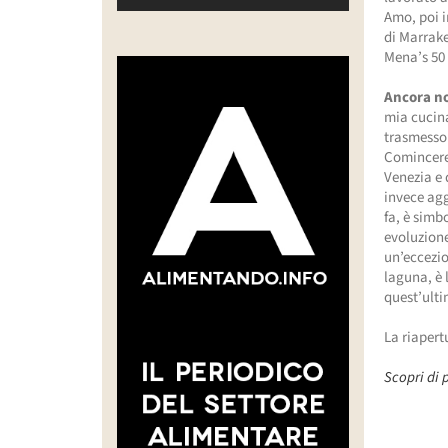
Amo, poi i
di Marrake
Mena’s 50
Ancora no
mia cucina
trasmesso 
Comincerem
Venezia e 
invece agg
fa, è simb
evoluzione
un’eccezio
laguna, è 
quest’ulti
La riapert
Scopri di 