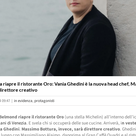
 riapre il ristorante Oro: Vania Ghedini è la nuova head chef, 
direttore creativo
4 09:47
|
in evidenza
,
protagonisti
Belmond riapre il ristorante Oro
(una stella Michelin) all’interno dell’
iani di Venezia
. E svela chi si occuperà delle sue cucine. Arriverà, i
n vest
ia Ghedini
.
Massimo Bottura, invece, sarà direttore creativo
. Ghedin
 lungo con Massimiliano Alajmo, dapprima al Gran Caffè Quadri e al rist