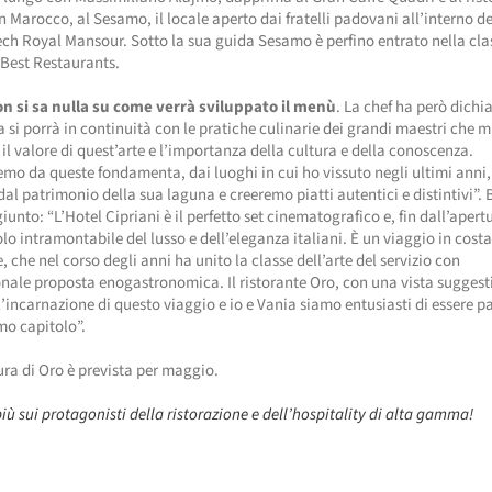
n Marocco, al Sesamo, il locale aperto dai fratelli padovani all’interno de
ch Royal Mansour. Sotto la sua guida Sesamo è perfino entrato nella clas
 Best Restaurants.
n si sa nulla su come verrà sviluppato il menù
. La chef ha però dichi
 si porrà in continuità con le pratiche culinarie dei grandi maestri che 
il valore di quest’arte e l’importanza della cultura e della conoscenza.
o da queste fondamenta, dai luoghi in cui ho vissuto negli ultimi anni,
dal patrimonio della sua laguna e creeremo piatti autentici e distintivi”.
iunto: “L’Hotel Cipriani è il perfetto set cinematografico e, fin dall’apert
olo intramontabile del lusso e dell’eleganza italiani. È un viaggio in cost
, che nel corso degli anni ha unito la classe dell’arte del servizio con
nale proposta enogastronomica. Il ristorante Oro, con una vista suggest
l’incarnazione di questo viaggio e io e Vania siamo entusiasti di essere pa
mo capitolo”.
ura di Oro è prevista per maggio.
più sui protagonisti della ristorazione e dell’hospitality di alta gamma!