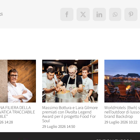
di
Facebook
X
LinkedIn
WhatsApp
Pint
elati
NA FILIERA DELLA
Massimo Bottura e Lara Gilmore
WorldHotels (Bwh) 
VATICA TRACCIABILE
premiati con l’Avolta Legend
nell’outdoor di lusso 
ILE”
Award per il progetto Food For
brand Backdrop
Soul
26 14:28
29 Luglio 2026 10:22
29 Luglio 2026 14:50