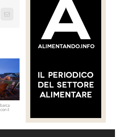
erest
Email
sbarca
“CREARE UNA FILIERA DELLA
Massimo Bottura e Lara Gilm
con il
CARNE SELVATICA TRACCIABILE
premiati con l’Avolta Legend
E SOSTENIBILE”
Award per il progetto Food F
Soul
30 Luglio 2026 14:28
29 Luglio 2026 14:50