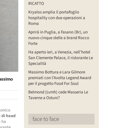
RICATTO
Kryalos amplia il portafoglio
hospitality con due operazioni a
Roma
Aprirà in Puglia, a Fasano (Br), un
nuovo cinque stelle a brand Rocco
Forte
Ha aperto ieri, a Venezia, nell’hotel
San Clemente Palace, il ristorante Le
Specialità
Massimo Bottura e Lara Gilmore
premiati con l’Avolta Legend Award
Massimo
per il progetto Food For Soul
Belmond (Lvmh) cede Masseria Le
Taverne a Ostuni?
iconico
e di head
face to face
i ha
orante