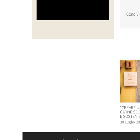
Condivi
Post corr
“CREARE U
CARNE SEL
E SOSTENIB
30 Luglio 20