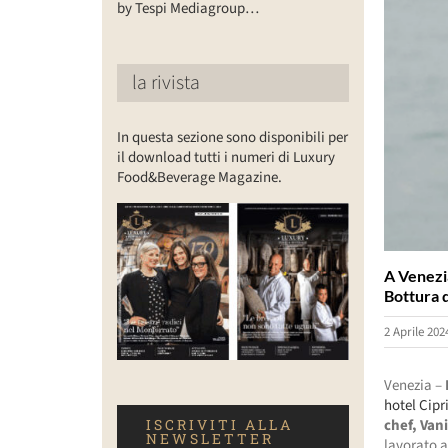
by Tespi Mediagroup…
la rivista
In questa sezione sono disponibili per
il download tutti i numeri di Luxury
Food&Beverage Magazine.
A Venezia
Bottura 
2 Aprile 202
Venezia –
hotel Cipr
ISCRIVITI ALLA
chef, Van
NEWSLETTER
lavorato a