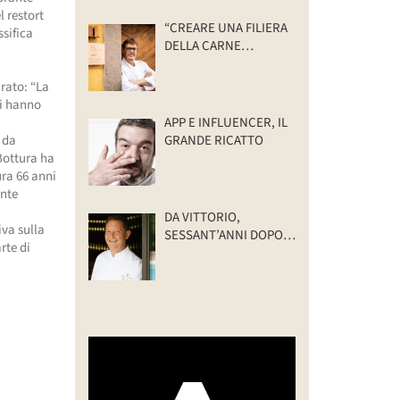
l restort
“CREARE UNA FILIERA
sifica
DELLA CARNE
SELVATICA
TRACCIABILE E
arato: “La
SOSTENIBILE”
mi hanno
APP E INFLUENCER, IL
GRANDE RICATTO
 da
 Bottura ha
ura 66 anni
ante
DA VITTORIO,
iva sulla
SESSANT’ANNI DOPO:
rte di
IL VALORE DELLA
FAMIGLIA