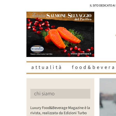
Salta
IL SITO DEDICATO A
al
contenuto
attualità
food&bevera
Ingrandisc
immagine
chi siamo
Luxury Food&Beverage Magazine è la
rivista, realizzata da Edizioni Turbo